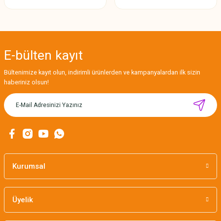
E-bülten
kayıt
Bültenimize kayıt olun, indirimli ürünlerden ve kampanyalardan ilk sizin
haberiniz olsun!
Kurumsal
Üyelik