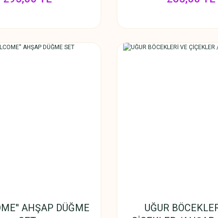
OME'' AHŞAP DÜĞME
UĞUR BÖCEKLER