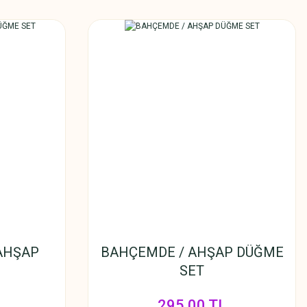
 AHŞAP
BAHÇEMDE / AHŞAP DÜĞME
SET
295,00 TL