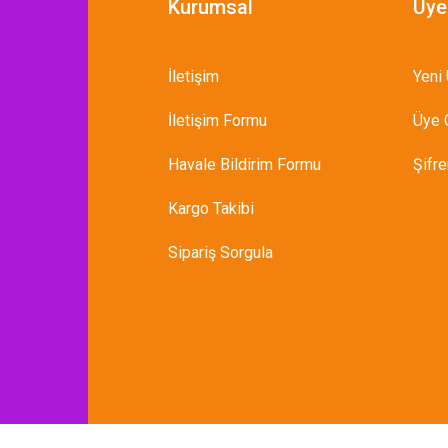
Kurumsal
Üye
İletişim
Yeni 
İletişim Formu
Üye G
Havale Bildirim Formu
Şifr
Kargo Takibi
Sipariş Sorgula