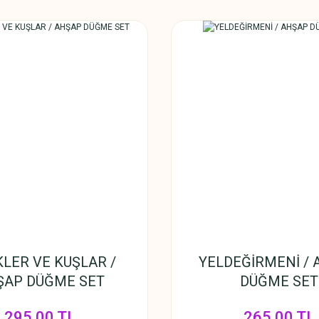
KLER VE KUŞLAR /
YELDEĞİRMENİ /
ŞAP DÜĞME SET
DÜĞME SET
295,00 TL
265,00 TL