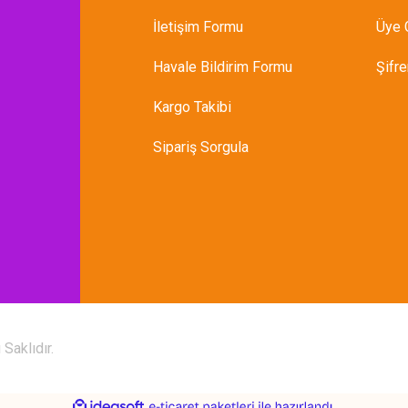
İletişim Formu
Üye G
Havale Bildirim Formu
Şifr
Kargo Takibi
Sipariş Sorgula
Saklıdır.
ile
ideasoft
e-