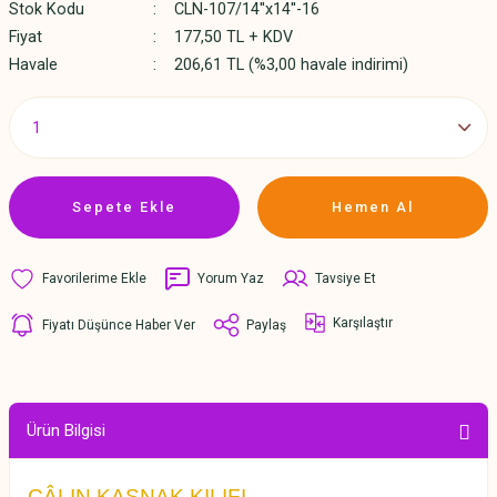
Stok Kodu
CLN-107/14''x14''-16
Fiyat
177,50 TL + KDV
Havale
206,61 TL (%3,00 havale indirimi)
Sepete Ekle
Hemen Al
Yorum Yaz
Tavsiye Et
Karşılaştır
Fiyatı Düşünce Haber Ver
Paylaş
Ürün Bilgisi
CÂLIN KASNAK KILIFI