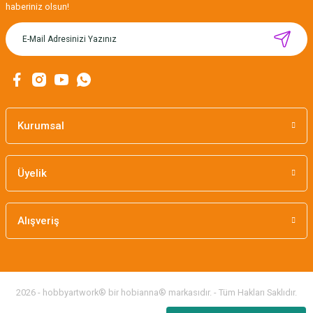
haberiniz olsun!
''KNITTED FOR YOU'' YAZILI AHŞAP ETİKET
Kurumsal
235,00 TL
Üyelik
Alışveriş
2026 - hobbyartwork® bir hobianna® markasıdır. - Tüm Hakları Saklıdır.