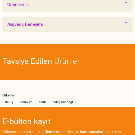
Önerileriniz
Yorum Yaz
Bu ürünün fiyat bilgisi, resim, ürün açıklamalarında ve diğer konularda
Alışveriş Deneyimi
yetersiz gördüğünüz noktaları öneri formunu kullanarak tarafımıza
iletebilirsiniz.
Görüş ve önerileriniz için teşekkür ederiz.
Sitemize ilk yorumu siz yapın!
Ürün resmi kalitesiz, bozuk veya görüntülenemiyor.
Tavsiye Edilen
Ürünler
Ürün açıklamasında eksik bilgiler bulunuyor.
Deneyimini Paylaş
Ürün bilgilerinde hatalar bulunuyor.
Ürün fiyatı diğer sitelerden daha pahalı.
Bu ürüne benzer farklı alternatifler olmalı.
Etiketler :
nakış
kanaviçe
câlin
nakış kasnağı
E-bülten
kayıt
Gönder
Bültenimize kayıt olun, indirimli ürünlerden ve kampanyalardan ilk sizin