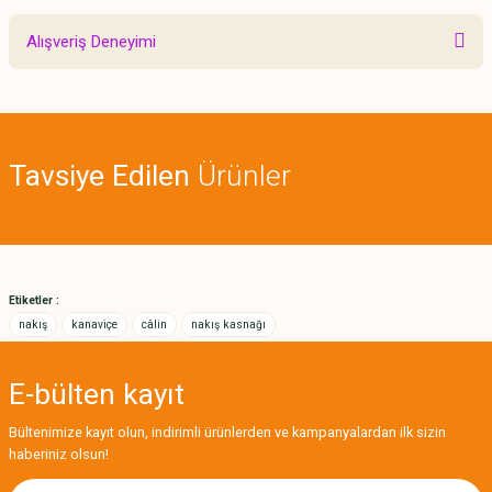
Bu ürünün fiyat bilgisi, resim, ürün açıklamalarında ve diğer konularda
Alışveriş Deneyimi
yetersiz gördüğünüz noktaları öneri formunu kullanarak tarafımıza
iletebilirsiniz.
Görüş ve önerileriniz için teşekkür ederiz.
Sitemize ilk yorumu siz yapın!
Ürün resmi kalitesiz, bozuk veya görüntülenemiyor.
Tavsiye Edilen
Ürünler
Ürün açıklamasında eksik bilgiler bulunuyor.
Deneyimini Paylaş
Ürün bilgilerinde hatalar bulunuyor.
Ürün fiyatı diğer sitelerden daha pahalı.
Bu ürüne benzer farklı alternatifler olmalı.
Etiketler :
nakış
kanaviçe
câlin
nakış kasnağı
E-bülten
kayıt
Gönder
Bültenimize kayıt olun, indirimli ürünlerden ve kampanyalardan ilk sizin
haberiniz olsun!