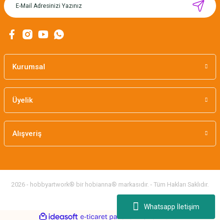
CÂLIN İPLİK DÜZENLEYİCİ KARTLAR/MIKNATISLI
Kurumsal
184,00 TL
Üyelik
Alışveriş
2026 - hobbyartwork® bir hobianna® markasıdır. - Tüm Hakları Saklıdır.
Whatsapp İletişim
ideasoft
ile
e-