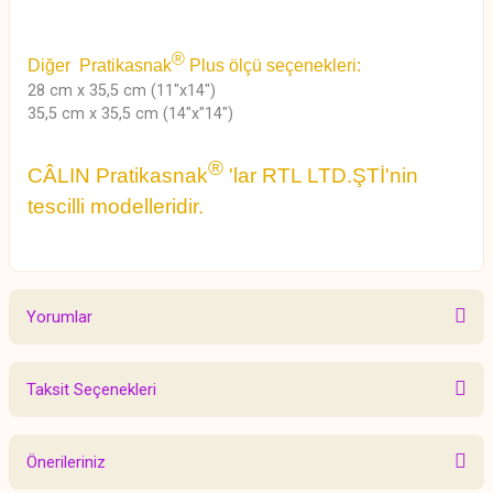
®
Diğer Pratikasnak
Plus ölçü seçenekleri:
28 cm x 35,5 cm (11"x14")
35,5 cm x 35,5 cm (14"x"14")
®
CÂLIN Pratikasnak
'lar RTL LTD.ŞTİ'nin
tescilli modelleridir.
Yorumlar
Taksit Seçenekleri
Bu ürüne ilk yorumu siz yapın!
Önerileriniz
Yorum Yaz