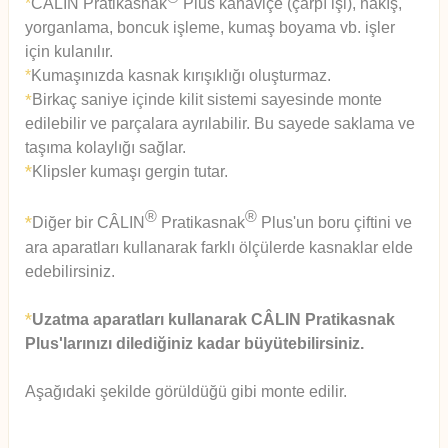
*
C
Â
LIN Pratikasnak
Plus kanaviçe (çarpı işi), nakış,
yorganlama, boncuk işleme, kumaş boyama vb. işler
için kulanılır.
*
Kumaşınızda kasnak kırışıklığı oluşturmaz.
Birkaç saniye içinde kilit sistemi sayesinde monte
*
edilebilir ve parçalara ayrılabilir. Bu sayede saklama ve
taşıma kolaylığı sağlar.
*
Klipsler kumaşı gergin tutar.
®
®
*
Diğer bir CÂLIN
Pratikasnak
Plus'un boru çiftini ve
ara aparatları kullanarak farklı ölçülerde kasnaklar elde
edebilirsiniz.
*
Uzatma aparatları kullanarak CÂLIN Pratikasnak
Plus'larınızı dilediğiniz kadar büyütebilirsiniz.
Aşağıdaki şekilde görüldüğü gibi monte edilir.