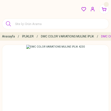
Anasayfa
İPLİKLER
DMC COLOR VARIATIONS MULİNE İPLİK
DMC CO