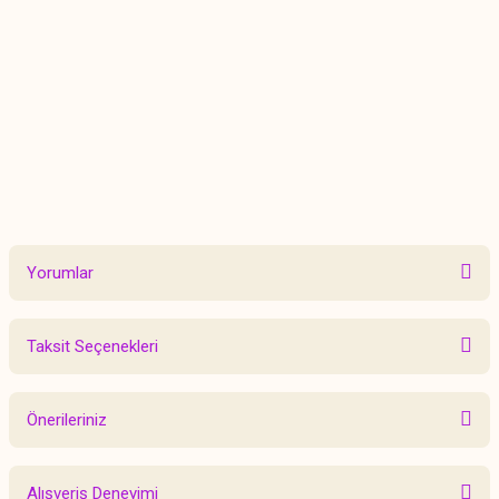
Yorumlar
Taksit Seçenekleri
Bu ürüne ilk yorumu siz yapın!
Önerileriniz
Yorum Yaz
Bu ürünün fiyat bilgisi, resim, ürün açıklamalarında ve diğer konularda
Alışveriş Deneyimi