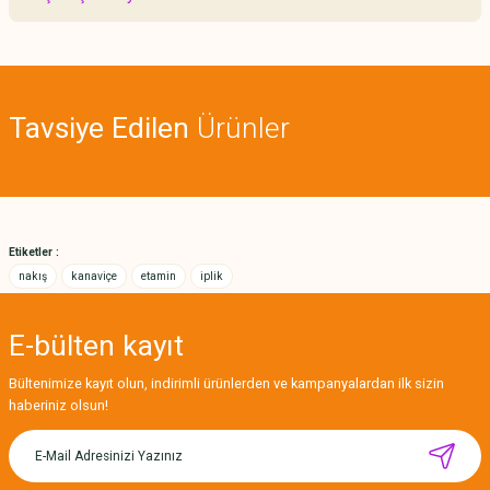
yetersiz gördüğünüz noktaları öneri formunu kullanarak tarafımıza
iletebilirsiniz.
Görüş ve önerileriniz için teşekkür ederiz.
Sitemize ilk yorumu siz yapın!
Ürün resmi kalitesiz, bozuk veya görüntülenemiyor.
Tavsiye Edilen
Ürünler
Ürün açıklamasında eksik bilgiler bulunuyor.
Deneyimini Paylaş
Ürün bilgilerinde hatalar bulunuyor.
Ürün fiyatı diğer sitelerden daha pahalı.
Bu ürüne benzer farklı alternatifler olmalı.
Etiketler :
nakış
kanaviçe
etamin
iplik
E-bülten
kayıt
Gönder
Bültenimize kayıt olun, indirimli ürünlerden ve kampanyalardan ilk sizin
haberiniz olsun!