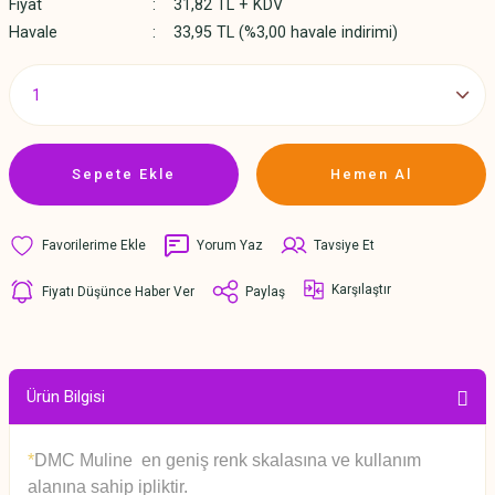
Fiyat
31,82 TL + KDV
Havale
33,95 TL (%3,00 havale indirimi)
Sepete Ekle
Hemen Al
Yorum Yaz
Tavsiye Et
Karşılaştır
Fiyatı Düşünce Haber Ver
Paylaş
Ürün Bilgisi
*
DMC Muline en geniş renk skalasına ve kullanım
alanına sahip ipliktir.