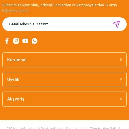
Gönder
Bültenimize kayıt olun, indirimli ürünlerden ve kampanyalardan ilk sizin
haberiniz olsun!
MIKNATISLI İĞNE TUTUCU-BAHAR
160,00 TL
Kurumsal
Üyelik
Alışveriş
2026 - hobbyartwork® bir hobianna® markasıdır. - Tüm Hakları Saklıdır.