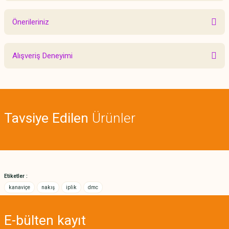
Önerileriniz
Yorum Yaz
Bu ürünün fiyat bilgisi, resim, ürün açıklamalarında ve diğer konularda
Alışveriş Deneyimi
yetersiz gördüğünüz noktaları öneri formunu kullanarak tarafımıza
iletebilirsiniz.
Görüş ve önerileriniz için teşekkür ederiz.
Sitemize ilk yorumu siz yapın!
Ürün resmi kalitesiz, bozuk veya görüntülenemiyor.
Tavsiye Edilen
Ürünler
Ürün açıklamasında eksik bilgiler bulunuyor.
Deneyimini Paylaş
Ürün bilgilerinde hatalar bulunuyor.
Ürün fiyatı diğer sitelerden daha pahalı.
Bu ürüne benzer farklı alternatifler olmalı.
Etiketler :
kanaviçe
nakış
iplik
dmc
E-bülten
kayıt