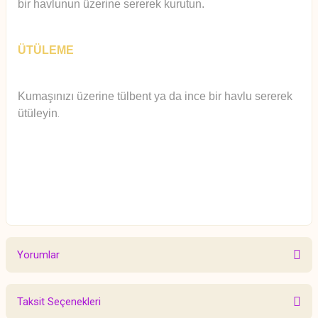
bir havlunun üzerine sererek kurutun.
ÜTÜLEME
Kumaşınızı üzerine tülbent ya da ince bir havlu sererek
ütüleyin
.
Yorumlar
Taksit Seçenekleri
Bu ürüne ilk yorumu siz yapın!