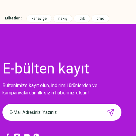
Etiketler :
kanaviçe
nakış
iplik
dmc
E-bülten
kayıt
Bültenimize kayıt olun, indirimli ürünlerden ve
MIKNATISLI İĞNE TUTUCU-BAHAR
kampanyalardan ilk sizin haberiniz olsun!
160,00 TL