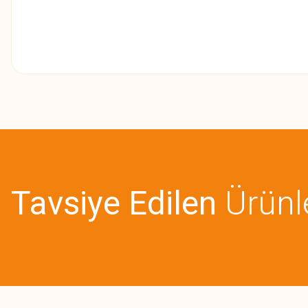
Bu ürünün fiyat bilgisi, resim, ürün açıklamalarında ve diğer konularda
Görüş ve önerileriniz için teşekkür ederiz.
Ürün resmi kalitesiz, bozuk veya görüntülenemiyor.
Ürün açıklamasında eksik bilgiler bulunuyor.
Tavsiye Edilen
Ürünl
Ürün bilgilerinde hatalar bulunuyor.
Ürün fiyatı diğer sitelerden daha pahalı.
Bu ürüne benzer farklı alternatifler olmalı.