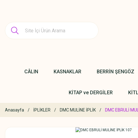
CÂLIN
KASNAKLAR
BERRİN ŞENGÖZ
KİTAP ve DERGİLER
KİT
Anasayfa
İPLİKLER
DMC MULİNE İPLİK
DMC EBRULİ MUL