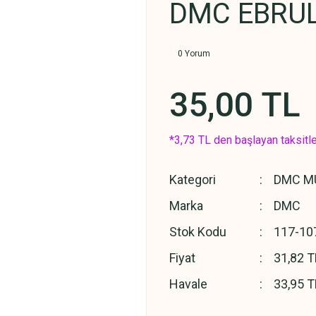
DMC EBRULİ
0 Yorum
35,00 TL
*3,73 TL den başlayan taksitle
Kategori
DMC MU
Marka
DMC
Stok Kodu
117-10
Fiyat
31,82 T
Havale
33,95 T