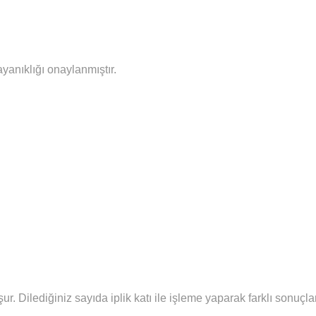
ayanıklığı onaylanmıştır.
şur.
Diledi
ğiniz sayıda iplik katı ile işleme yaparak farklı sonuç