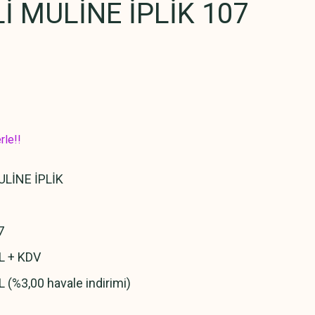
 MULİNE İPLİK 107
rle!!
LİNE İPLİK
7
L + KDV
L (%3,00 havale indirimi)