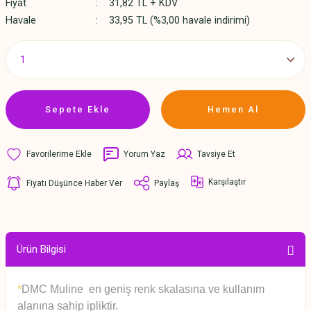
Fiyat
31,82 TL + KDV
Havale
33,95 TL (%3,00 havale indirimi)
Sepete Ekle
Hemen Al
Yorum Yaz
Tavsiye Et
Karşılaştır
Fiyatı Düşünce Haber Ver
Paylaş
Ürün Bilgisi
*
DMC Muline en geniş renk skalasına ve kullanım
alanına sahip ipliktir.