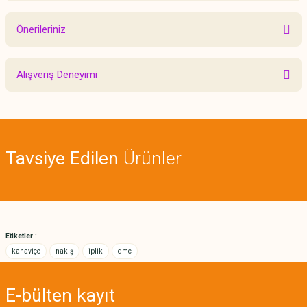
Önerileriniz
Yorum Yaz
Bu ürünün fiyat bilgisi, resim, ürün açıklamalarında ve diğer konularda
Alışveriş Deneyimi
yetersiz gördüğünüz noktaları öneri formunu kullanarak tarafımıza
iletebilirsiniz.
Görüş ve önerileriniz için teşekkür ederiz.
Sitemize ilk yorumu siz yapın!
Ürün resmi kalitesiz, bozuk veya görüntülenemiyor.
Tavsiye Edilen
Ürünler
Ürün açıklamasında eksik bilgiler bulunuyor.
Deneyimini Paylaş
Ürün bilgilerinde hatalar bulunuyor.
Ürün fiyatı diğer sitelerden daha pahalı.
Bu ürüne benzer farklı alternatifler olmalı.
Etiketler :
kanaviçe
nakış
iplik
dmc
E-bülten
kayıt