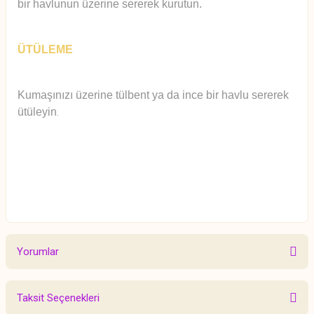
bir havlunun üzerine sererek kurutun.
ÜTÜLEME
Kumaşınızı üzerine tülbent ya da ince bir havlu sererek
ütüleyin
.
Yorumlar
Taksit Seçenekleri
Bu ürüne ilk yorumu siz yapın!