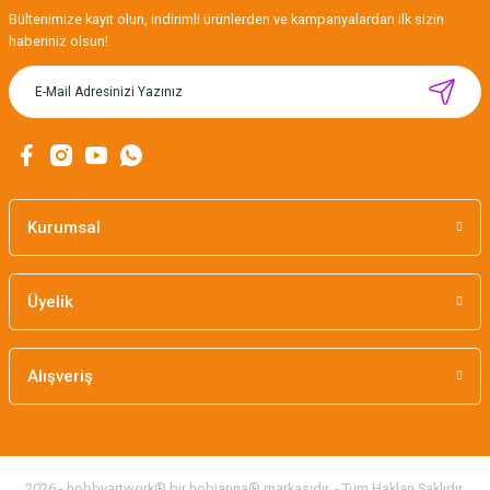
Gönder
Bültenimize kayıt olun, indirimli ürünlerden ve kampanyalardan ilk sizin
haberiniz olsun!
MIKNATISLI İĞNE TUTUCU-BAHAR
160,00 TL
Kurumsal
Üyelik
Alışveriş
2026 - hobbyartwork® bir hobianna® markasıdır. - Tüm Hakları Saklıdır.