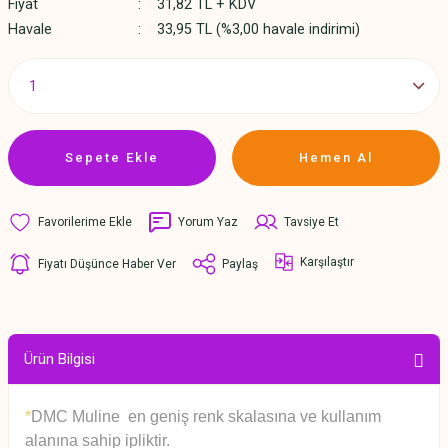
Fiyat
31,82 TL + KDV
Havale
33,95 TL (%3,00 havale indirimi)
Sepete Ekle
Hemen Al
Yorum Yaz
Tavsiye Et
Karşılaştır
Fiyatı Düşünce Haber Ver
Paylaş
Ürün Bilgisi
*
DMC Muline en geniş renk skalasına ve kullanım
alanına sahip ipliktir.