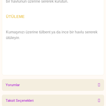
bir havlunun üzerine sererek kurutun.
ÜTÜLEME
Kumaşınızı üzerine tülbent ya da ince bir havlu sererek
ütüleyin
.
Yorumlar
Taksit Seçenekleri
Bu ürüne ilk yorumu siz yapın!