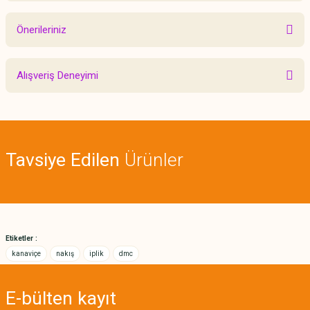
Önerileriniz
Yorum Yaz
Bu ürünün fiyat bilgisi, resim, ürün açıklamalarında ve diğer konularda
Alışveriş Deneyimi
yetersiz gördüğünüz noktaları öneri formunu kullanarak tarafımıza
iletebilirsiniz.
Görüş ve önerileriniz için teşekkür ederiz.
Sitemize ilk yorumu siz yapın!
Ürün resmi kalitesiz, bozuk veya görüntülenemiyor.
Tavsiye Edilen
Ürünler
Ürün açıklamasında eksik bilgiler bulunuyor.
Deneyimini Paylaş
Ürün bilgilerinde hatalar bulunuyor.
Ürün fiyatı diğer sitelerden daha pahalı.
Bu ürüne benzer farklı alternatifler olmalı.
Etiketler :
kanaviçe
nakış
iplik
dmc
E-bülten
kayıt