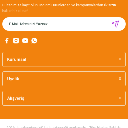
Gönder
Bültenimize kayıt olun, indirimli ürünlerden ve kampanyalardan ilk sizin
haberiniz olsun!
MIKNATISLI İĞNE TUTUCU-BAHAR
160,00 TL
Kurumsal
Üyelik
Alışveriş
2026 - hobbyartwork® bir hobianna® markasıdır. - Tüm Hakları Saklıdır.