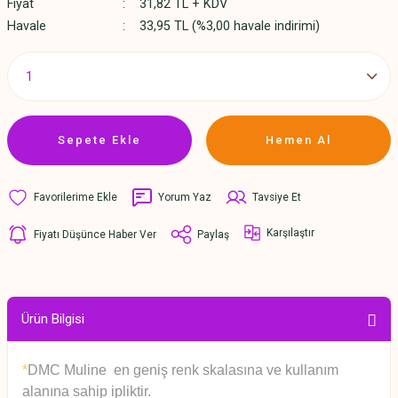
Fiyat
31,82 TL + KDV
Havale
33,95 TL (%3,00 havale indirimi)
Sepete Ekle
Hemen Al
Yorum Yaz
Tavsiye Et
Karşılaştır
Fiyatı Düşünce Haber Ver
Paylaş
Ürün Bilgisi
*
DMC Muline en geniş renk skalasına ve kullanım
alanına sahip ipliktir.