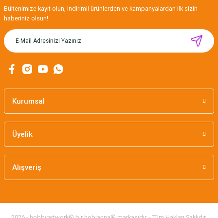
Gönder
Bültenimize kayıt olun, indirimli ürünlerden ve kampanyalardan ilk sizin
haberiniz olsun!
MIKNATISLI İĞNE TUTUCU-BAHAR
160,00 TL
Kurumsal
Üyelik
Alışveriş
2026 - hobbyartwork® bir hobianna® markasıdır. - Tüm Hakları Saklıdır.