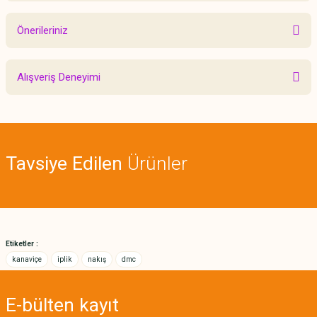
Önerileriniz
Yorum Yaz
Bu ürünün fiyat bilgisi, resim, ürün açıklamalarında ve diğer konularda
Alışveriş Deneyimi
yetersiz gördüğünüz noktaları öneri formunu kullanarak tarafımıza
iletebilirsiniz.
Görüş ve önerileriniz için teşekkür ederiz.
Sitemize ilk yorumu siz yapın!
Ürün resmi kalitesiz, bozuk veya görüntülenemiyor.
Tavsiye Edilen
Ürünler
Ürün açıklamasında eksik bilgiler bulunuyor.
Deneyimini Paylaş
Ürün bilgilerinde hatalar bulunuyor.
Ürün fiyatı diğer sitelerden daha pahalı.
Bu ürüne benzer farklı alternatifler olmalı.
Etiketler :
kanaviçe
iplik
nakış
dmc
E-bülten
kayıt