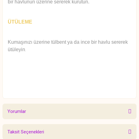
bir havlunun üzerine sererek kurutun.
ÜTÜLEME
Kumaşınızı üzerine tülbent ya da ince bir havlu sererek
ütüleyin
.
Yorumlar
Taksit Seçenekleri
Bu ürüne ilk yorumu siz yapın!