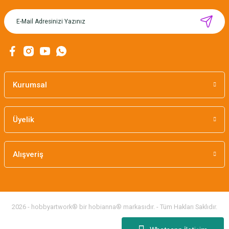
Kurumsal
Üyelik
Alışveriş
CÂLIN NAKIŞ KASNAĞI 28 cm x 28 cm - LİLA KLİPS / PRATİKA
2026 - hobbyartwork® bir hobianna® markasıdır. - Tüm Hakları Saklıdır.