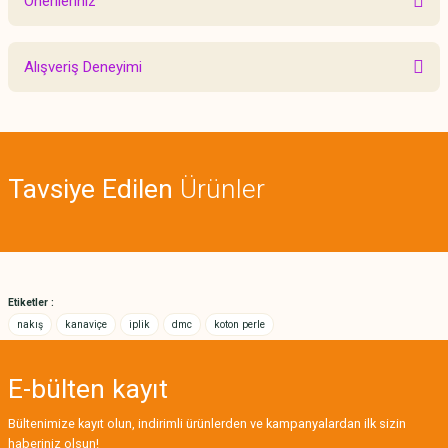
Önerileriniz
Yorum Yaz
Bu ürünün fiyat bilgisi, resim, ürün açıklamalarında ve diğer konularda
Alışveriş Deneyimi
yetersiz gördüğünüz noktaları öneri formunu kullanarak tarafımıza
iletebilirsiniz.
Görüş ve önerileriniz için teşekkür ederiz.
Sitemize ilk yorumu siz yapın!
Ürün resmi kalitesiz, bozuk veya görüntülenemiyor.
Tavsiye Edilen
Ürünler
Ürün açıklamasında eksik bilgiler bulunuyor.
Deneyimini Paylaş
Ürün bilgilerinde hatalar bulunuyor.
Ürün fiyatı diğer sitelerden daha pahalı.
Bu ürüne benzer farklı alternatifler olmalı.
Etiketler :
nakış
kanaviçe
iplik
dmc
koton perle
E-bülten
kayıt
Gönder
Bültenimize kayıt olun, indirimli ürünlerden ve kampanyalardan ilk sizin
haberiniz olsun!