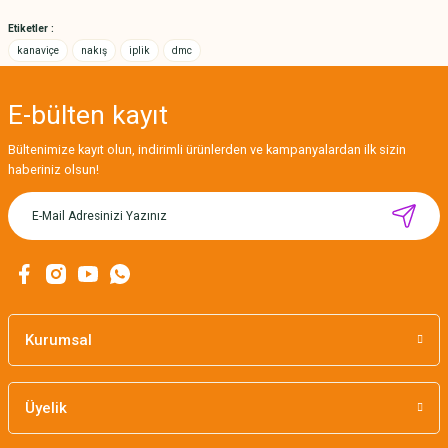
Bu ürüne benzer farklı alternatifler olmalı.
Etiketler :
kanaviçe
nakış
iplik
dmc
E-bülten
kayıt
Gönder
Bültenimize kayıt olun, indirimli ürünlerden ve kampanyalardan ilk sizin
haberiniz olsun!
MIKNATISLI İĞNE TUTUCU-BAHAR
160,00 TL
Kurumsal
Üyelik