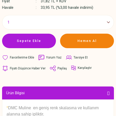
Fiyat
31,82 TL + KDV
Havale
33,95 TL (%3,00 havale indirimi)
Sepete Ekle
Hemen Al
Yorum Yaz
Tavsiye Et
Karşılaştır
Fiyatı Düşünce Haber Ver
Paylaş
Ürün Bilgisi
*
DMC Muline en geniş renk skalasına ve kullanım
alanına sahip ipliktir.