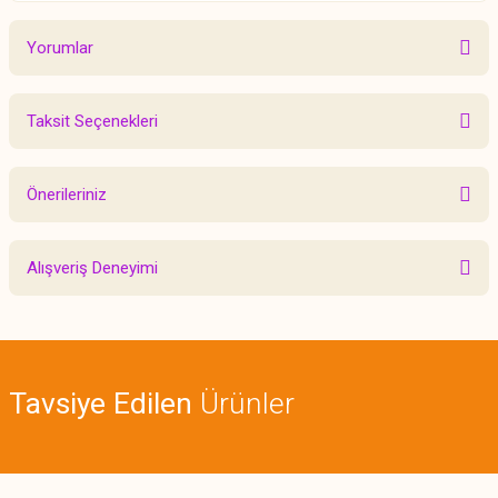
Yorumlar
Taksit Seçenekleri
Bu ürüne ilk yorumu siz yapın!
Önerileriniz
Yorum Yaz
Bu ürünün fiyat bilgisi, resim, ürün açıklamalarında ve diğer konularda
Alışveriş Deneyimi
yetersiz gördüğünüz noktaları öneri formunu kullanarak tarafımıza
iletebilirsiniz.
Görüş ve önerileriniz için teşekkür ederiz.
Sitemize ilk yorumu siz yapın!
Ürün resmi kalitesiz, bozuk veya görüntülenemiyor.
Tavsiye Edilen
Ürünler
Ürün açıklamasında eksik bilgiler bulunuyor.
Deneyimini Paylaş
Ürün bilgilerinde hatalar bulunuyor.
Ürün fiyatı diğer sitelerden daha pahalı.