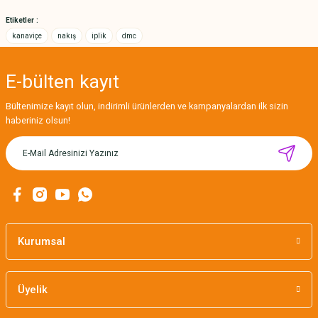
Bu ürüne benzer farklı alternatifler olmalı.
Etiketler :
kanaviçe
nakış
iplik
dmc
E-bülten
kayıt
Gönder
Bültenimize kayıt olun, indirimli ürünlerden ve kampanyalardan ilk sizin
haberiniz olsun!
MIKNATISLI İĞNE TUTUCU-BAHAR
160,00 TL
Kurumsal
Üyelik