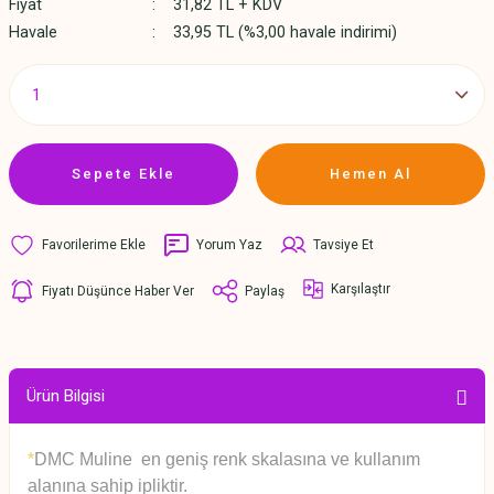
Fiyat
31,82 TL + KDV
Havale
33,95 TL (%3,00 havale indirimi)
Sepete Ekle
Hemen Al
Yorum Yaz
Tavsiye Et
Karşılaştır
Fiyatı Düşünce Haber Ver
Paylaş
Ürün Bilgisi
*
DMC Muline en geniş renk skalasına ve kullanım
alanına sahip ipliktir.