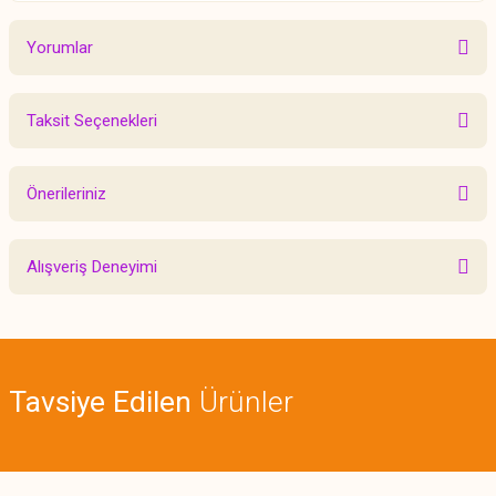
Yorumlar
Taksit Seçenekleri
Bu ürüne ilk yorumu siz yapın!
Önerileriniz
Yorum Yaz
Bu ürünün fiyat bilgisi, resim, ürün açıklamalarında ve diğer konularda
Alışveriş Deneyimi
yetersiz gördüğünüz noktaları öneri formunu kullanarak tarafımıza
iletebilirsiniz.
Görüş ve önerileriniz için teşekkür ederiz.
Sitemize ilk yorumu siz yapın!
Ürün resmi kalitesiz, bozuk veya görüntülenemiyor.
Tavsiye Edilen
Ürünler
Ürün açıklamasında eksik bilgiler bulunuyor.
Deneyimini Paylaş
Ürün bilgilerinde hatalar bulunuyor.
Ürün fiyatı diğer sitelerden daha pahalı.