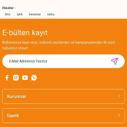
Bu ürüne benzer farklı alternatifler olmalı.
Etiketler :
dmc
iplik
kanaviçe
nakış
E-bülten
kayıt
Gönder
Bültenimize kayıt olun, indirimli ürünlerden ve kampanyalardan ilk sizin
haberiniz olsun!
MIKNATISLI İĞNE TUTUCU-BAHAR
160,00 TL
Kurumsal
Üyelik