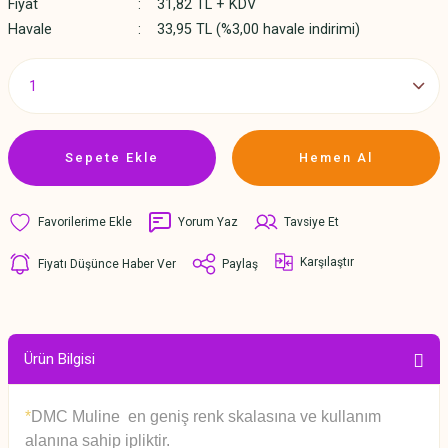
Fiyat
31,82 TL + KDV
Havale
33,95 TL (%3,00 havale indirimi)
Sepete Ekle
Hemen Al
Yorum Yaz
Tavsiye Et
Karşılaştır
Fiyatı Düşünce Haber Ver
Paylaş
Ürün Bilgisi
*
DMC Muline en geniş renk skalasına ve kullanım
alanına sahip ipliktir.