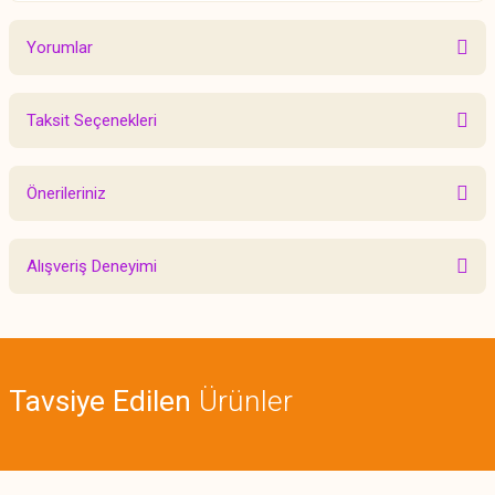
Yorumlar
Taksit Seçenekleri
Bu ürüne ilk yorumu siz yapın!
Önerileriniz
Yorum Yaz
Bu ürünün fiyat bilgisi, resim, ürün açıklamalarında ve diğer konularda
Alışveriş Deneyimi
yetersiz gördüğünüz noktaları öneri formunu kullanarak tarafımıza
iletebilirsiniz.
Görüş ve önerileriniz için teşekkür ederiz.
Sitemize ilk yorumu siz yapın!
Ürün resmi kalitesiz, bozuk veya görüntülenemiyor.
Tavsiye Edilen
Ürünler
Ürün açıklamasında eksik bilgiler bulunuyor.
Deneyimini Paylaş
Ürün bilgilerinde hatalar bulunuyor.
Ürün fiyatı diğer sitelerden daha pahalı.