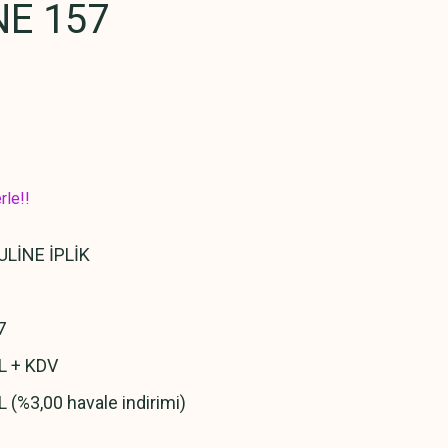
E 157
rle!!
LİNE İPLİK
7
L + KDV
L (%3,00 havale indirimi)