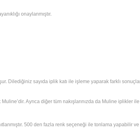
ayanıklığı onaylanmıştır.
şur.
Diledi
ğiniz sayıda iplik katı ile işleme yaparak farklı sonuç
 Muline’dir. Ayrıca diğer tüm nakışlarınızda da Muline iplikler i
ıtlanmıştır. 500 den fazla renk seçeneği ile tonlama yapabilir ve 