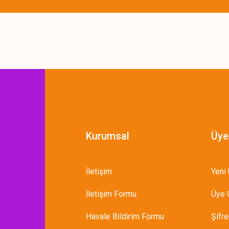
Gönder
Kurumsal
Üye
İletişim
Yeni 
İletişim Formu
Üye G
Havale Bildirim Formu
Şifr