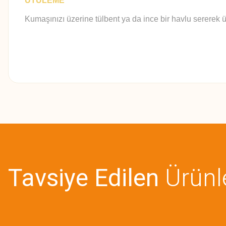
ÜTÜLEME
Kumaşınızı üzerine tülbent ya da ince bir havlu sererek ü
Bu ürünün fiyat bilgisi, resim, ürün açıklamalarında ve diğer konularda
Görüş ve önerileriniz için teşekkür ederiz.
Ürün resmi kalitesiz, bozuk veya görüntülenemiyor.
Ürün açıklamasında eksik bilgiler bulunuyor.
Tavsiye Edilen
Ürünl
Ürün bilgilerinde hatalar bulunuyor.
Ürün fiyatı diğer sitelerden daha pahalı.
Bu ürüne benzer farklı alternatifler olmalı.