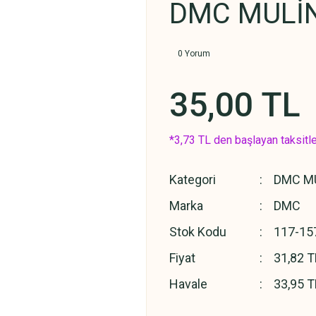
DMC MULİN
0 Yorum
35,00 TL
*3,73 TL den başlayan taksitle
Kategori
DMC MU
Marka
DMC
Stok Kodu
117-15
Fiyat
31,82 T
Havale
33,95 T