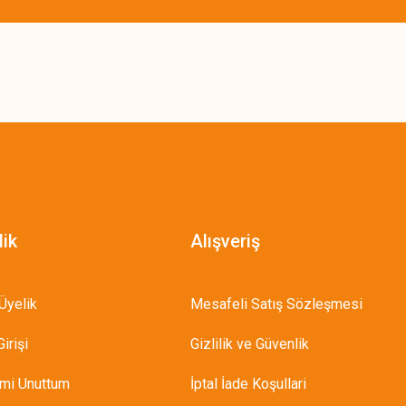
lik
Alışveriş
Üyelik
Mesafeli Satış Sözleşmesi
irişi
Gizlilik ve Güvenlik
emi Unuttum
İptal İade Koşullari