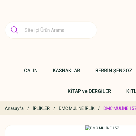
CÂLIN
KASNAKLAR
BERRİN ŞENGÖZ
KİTAP ve DERGİLER
KİT
Anasayfa
İPLİKLER
DMC MULİNE İPLİK
DMC MULİNE 15