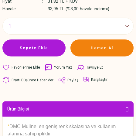
Fiyat
31,82 TL + KDV
Havale
33,95 TL (%3,00 havale indirimi)
Sepete Ekle
Hemen Al
Yorum Yaz
Tavsiye Et
Karşılaştır
Fiyatı Düşünce Haber Ver
Paylaş
Ürün Bilgisi
*
DMC Muline en geniş renk skalasına ve kullanım
alanına sahip ipliktir.