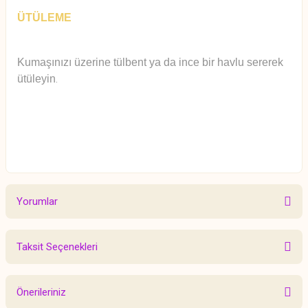
ÜTÜLEME
Kumaşınızı üzerine tülbent ya da ince bir havlu sererek
ütüleyin
.
Yorumlar
Taksit Seçenekleri
Bu ürüne ilk yorumu siz yapın!
Önerileriniz
Yorum Yaz