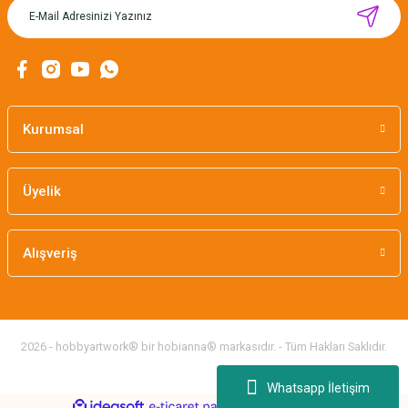
MIKNATISLI İĞNE TUTUCU-BAHAR
160,00 TL
Kurumsal
Üyelik
Alışveriş
2026 - hobbyartwork® bir hobianna® markasıdır. - Tüm Hakları Saklıdır.
Whatsapp İletişim
ideasoft
ile
e-