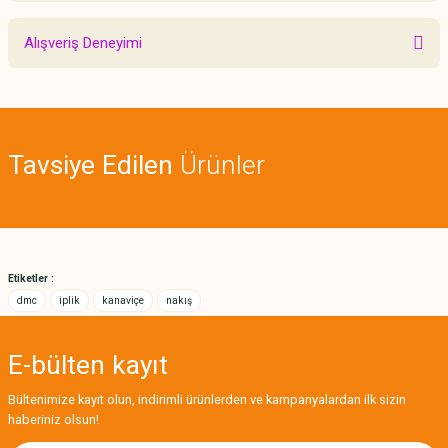
Bu ürünün fiyat bilgisi, resim, ürün açıklamalarında ve diğer konularda
Alışveriş Deneyimi
yetersiz gördüğünüz noktaları öneri formunu kullanarak tarafımıza
iletebilirsiniz.
Görüş ve önerileriniz için teşekkür ederiz.
Sitemize ilk yorumu siz yapın!
Ürün resmi kalitesiz, bozuk veya görüntülenemiyor.
Tavsiye Edilen
Ürünler
Ürün açıklamasında eksik bilgiler bulunuyor.
Deneyimini Paylaş
Ürün bilgilerinde hatalar bulunuyor.
Ürün fiyatı diğer sitelerden daha pahalı.
Bu ürüne benzer farklı alternatifler olmalı.
Etiketler :
dmc
iplik
kanaviçe
nakış
E-bülten
kayıt
Gönder
Bültenimize kayıt olun, indirimli ürünlerden ve kampanyalardan ilk sizin
haberiniz olsun!