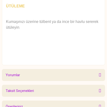
ÜTÜLEME
Kumaşınızı üzerine tülbent ya da ince bir havlu sererek
ütüleyin
.
Yorumlar
Taksit Seçenekleri
Bu ürüne ilk yorumu siz yapın!
Önerileriniz