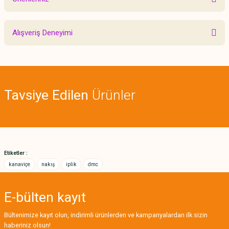
Yorum Yaz
Bu ürünün fiyat bilgisi, resim, ürün açıklamalarında ve diğer konularda
Alışveriş Deneyimi
yetersiz gördüğünüz noktaları öneri formunu kullanarak tarafımıza
iletebilirsiniz.
Görüş ve önerileriniz için teşekkür ederiz.
Sitemize ilk yorumu siz yapın!
Ürün resmi kalitesiz, bozuk veya görüntülenemiyor.
Tavsiye Edilen
Ürünler
Ürün açıklamasında eksik bilgiler bulunuyor.
Deneyimini Paylaş
Ürün bilgilerinde hatalar bulunuyor.
Ürün fiyatı diğer sitelerden daha pahalı.
Bu ürüne benzer farklı alternatifler olmalı.
Etiketler :
kanaviçe
nakış
iplik
dmc
E-bülten
kayıt
Gönder
Bültenimize kayıt olun, indirimli ürünlerden ve kampanyalardan ilk sizin
haberiniz olsun!