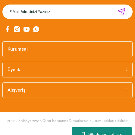
MIKNATISLI İĞNE TUTUCU-BAHAR
160,00 TL
Kurumsal
Üyelik
Alışveriş
2026 - hobbyartwork® bir hobianna® markasıdır. - Tüm Hakları Saklıdır.
Whatsapp İletişim