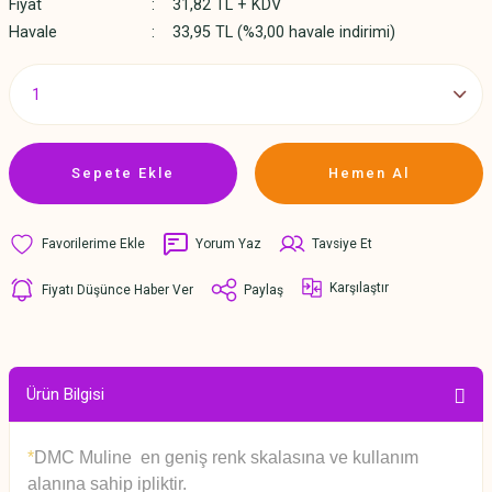
Fiyat
31,82 TL + KDV
Havale
33,95 TL (%3,00 havale indirimi)
Sepete Ekle
Hemen Al
Yorum Yaz
Tavsiye Et
Karşılaştır
Fiyatı Düşünce Haber Ver
Paylaş
Ürün Bilgisi
*
DMC Muline en geniş renk skalasına ve kullanım
alanına sahip ipliktir.