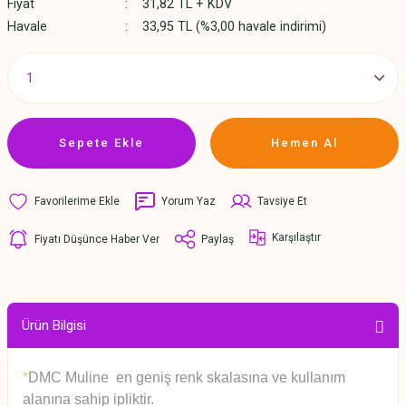
Fiyat
31,82 TL + KDV
Havale
33,95 TL (%3,00 havale indirimi)
Sepete Ekle
Hemen Al
Yorum Yaz
Tavsiye Et
Karşılaştır
Fiyatı Düşünce Haber Ver
Paylaş
Ürün Bilgisi
*
DMC Muline en geniş renk skalasına ve kullanım
alanına sahip ipliktir.