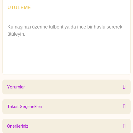
ÜTÜLEME
Kumaşınızı üzerine tülbent ya da ince bir havlu sererek
ütüleyin
.
Yorumlar
Taksit Seçenekleri
Bu ürüne ilk yorumu siz yapın!
Önerileriniz
Yorum Yaz