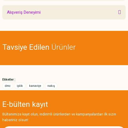
Bu ürünün fiyat bilgisi, resim, ürün açıklamalarında ve diğer konularda
Alışveriş Deneyimi
yetersiz gördüğünüz noktaları öneri formunu kullanarak tarafımıza
iletebilirsiniz.
Görüş ve önerileriniz için teşekkür ederiz.
Sitemize ilk yorumu siz yapın!
Ürün resmi kalitesiz, bozuk veya görüntülenemiyor.
Tavsiye Edilen
Ürünler
Ürün açıklamasında eksik bilgiler bulunuyor.
Deneyimini Paylaş
Ürün bilgilerinde hatalar bulunuyor.
Ürün fiyatı diğer sitelerden daha pahalı.
Bu ürüne benzer farklı alternatifler olmalı.
Etiketler :
dmc
iplik
kanaviçe
nakış
E-bülten
kayıt
Gönder
Bültenimize kayıt olun, indirimli ürünlerden ve kampanyalardan ilk sizin
haberiniz olsun!