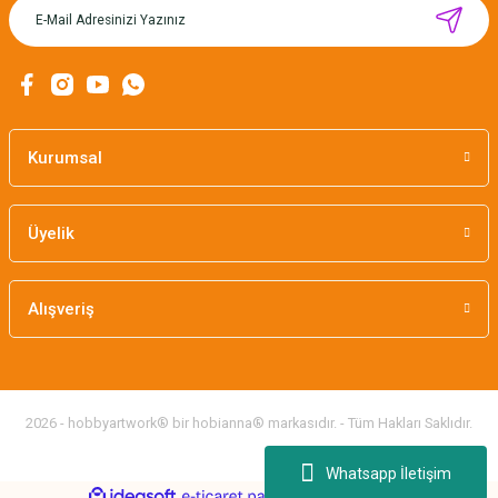
MIKNATISLI İĞNE TUTUCU-BAHAR
160,00 TL
Kurumsal
Üyelik
Alışveriş
2026 - hobbyartwork® bir hobianna® markasıdır. - Tüm Hakları Saklıdır.
Whatsapp İletişim
ideasoft
ile
e-