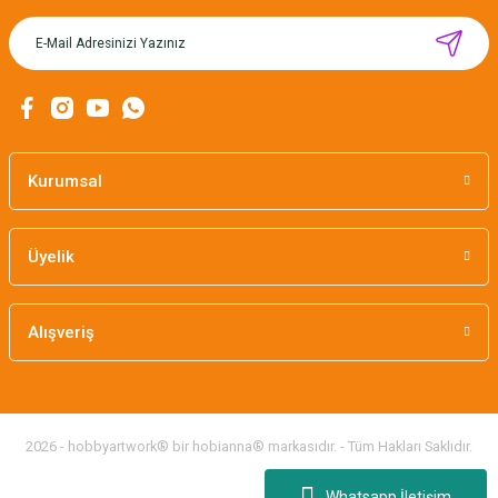
MIKNATISLI İĞNE TUTUCU-BAHAR
160,00 TL
Kurumsal
Üyelik
Alışveriş
2026 - hobbyartwork® bir hobianna® markasıdır. - Tüm Hakları Saklıdır.
Whatsapp İletişim