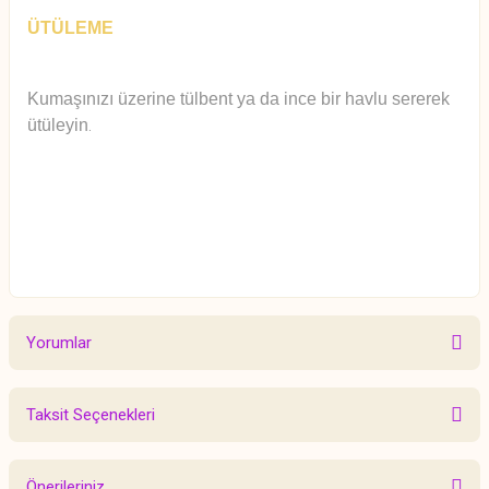
ÜTÜLEME
Kumaşınızı üzerine tülbent ya da ince bir havlu sererek
ütüleyin
.
Yorumlar
Taksit Seçenekleri
Bu ürüne ilk yorumu siz yapın!
Önerileriniz