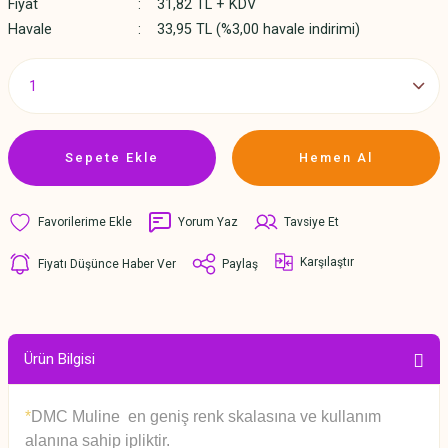
Fiyat
31,82 TL + KDV
Havale
33,95 TL (%3,00 havale indirimi)
Sepete Ekle
Hemen Al
Yorum Yaz
Tavsiye Et
Karşılaştır
Fiyatı Düşünce Haber Ver
Paylaş
Ürün Bilgisi
*
DMC Muline en geniş renk skalasına ve kullanım
alanına sahip ipliktir.