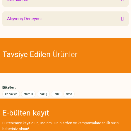
Yorum Yaz
Bu ürünün fiyat bilgisi, resim, ürün açıklamalarında ve diğer konularda
Alışveriş Deneyimi
yetersiz gördüğünüz noktaları öneri formunu kullanarak tarafımıza
iletebilirsiniz.
Görüş ve önerileriniz için teşekkür ederiz.
Sitemize ilk yorumu siz yapın!
Ürün resmi kalitesiz, bozuk veya görüntülenemiyor.
Tavsiye Edilen
Ürünler
Ürün açıklamasında eksik bilgiler bulunuyor.
Deneyimini Paylaş
Ürün bilgilerinde hatalar bulunuyor.
Ürün fiyatı diğer sitelerden daha pahalı.
Bu ürüne benzer farklı alternatifler olmalı.
Etiketler :
kanaviçe
etamin
nakış
iplik
dmc
E-bülten
kayıt
Gönder
Bültenimize kayıt olun, indirimli ürünlerden ve kampanyalardan ilk sizin
haberiniz olsun!