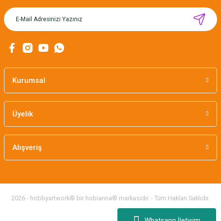
MIKNATISLI İĞNE TUTUCU-BAHAR
160,00 TL
Kurumsal
Üyelik
Alışveriş
2026 - hobbyartwork® bir hobianna® markasıdır. - Tüm Hakları Saklıdır.
Whatsapp İletişim