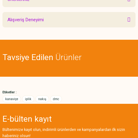
Yorum Yaz
Bu ürünün fiyat bilgisi, resim, ürün açıklamalarında ve diğer konularda
Alışveriş Deneyimi
yetersiz gördüğünüz noktaları öneri formunu kullanarak tarafımıza
iletebilirsiniz.
Görüş ve önerileriniz için teşekkür ederiz.
Sitemize ilk yorumu siz yapın!
Ürün resmi kalitesiz, bozuk veya görüntülenemiyor.
Tavsiye Edilen
Ürünler
Ürün açıklamasında eksik bilgiler bulunuyor.
Deneyimini Paylaş
Ürün bilgilerinde hatalar bulunuyor.
Ürün fiyatı diğer sitelerden daha pahalı.
Bu ürüne benzer farklı alternatifler olmalı.
Etiketler :
kanaviçe
iplik
nakış
dmc
E-bülten
kayıt
Gönder
Bültenimize kayıt olun, indirimli ürünlerden ve kampanyalardan ilk sizin
haberiniz olsun!