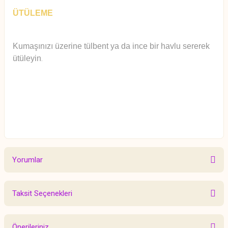
ÜTÜLEME
Kumaşınızı üzerine tülbent ya da ince bir havlu sererek
ütüleyin
.
Yorumlar
Taksit Seçenekleri
Bu ürüne ilk yorumu siz yapın!
Önerileriniz