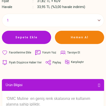
Fiyat
31,82 TL + KDV
Havale
33,95 TL (%3,00 havale indirimi)
Sepete Ekle
Hemen Al
Yorum Yaz
Tavsiye Et
Karşılaştır
Fiyatı Düşünce Haber Ver
Paylaş
Ürün Bilgisi
*
DMC Muline en geniş renk skalasına ve kullanım
alanına sahip ipliktir.