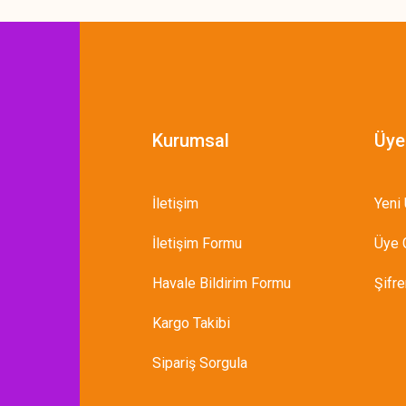
Kurumsal
Üye
İletişim
Yeni 
İletişim Formu
Üye G
Havale Bildirim Formu
Şifr
Kargo Takibi
Sipariş Sorgula