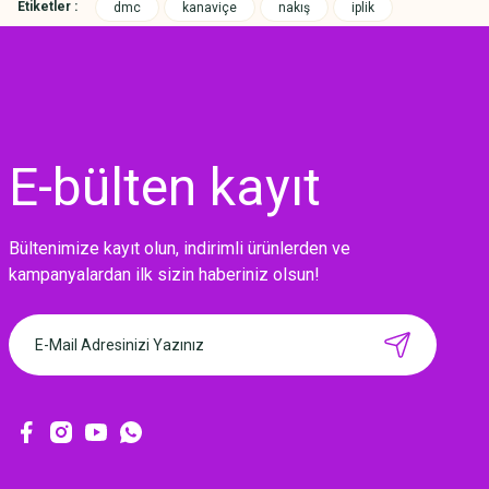
Etiketler :
dmc
kanaviçe
nakış
iplik
E-bülten
kayıt
Bültenimize kayıt olun, indirimli ürünlerden ve
MIKNATISLI İĞNE TUTUCU-BAHAR
kampanyalardan ilk sizin haberiniz olsun!
160,00 TL