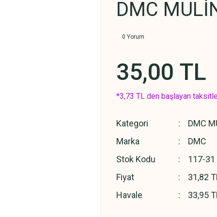
DMC MULİN
0 Yorum
35,00 TL
*3,73 TL den başlayan taksitle
Kategori
DMC MU
Marka
DMC
Stok Kodu
117-31
Fiyat
31,82 T
Havale
33,95 T