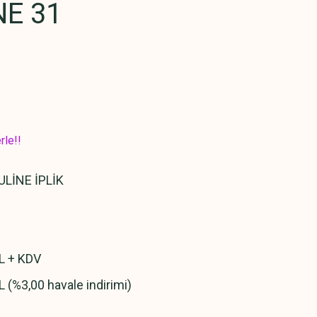
E 31
rle!!
LİNE İPLİK
L + KDV
L (%3,00 havale indirimi)