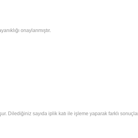
ayanıklığı onaylanmıştır.
şur.
Diledi
ğiniz sayıda iplik katı ile işleme yaparak farklı sonuç