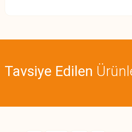
Bu ürünün fiyat bilgisi, resim, ürün açıklamalarında ve diğer konularda
Görüş ve önerileriniz için teşekkür ederiz.
Ürün resmi kalitesiz, bozuk veya görüntülenemiyor.
Ürün açıklamasında eksik bilgiler bulunuyor.
Tavsiye Edilen
Ürünl
Ürün bilgilerinde hatalar bulunuyor.
Ürün fiyatı diğer sitelerden daha pahalı.
Bu ürüne benzer farklı alternatifler olmalı.