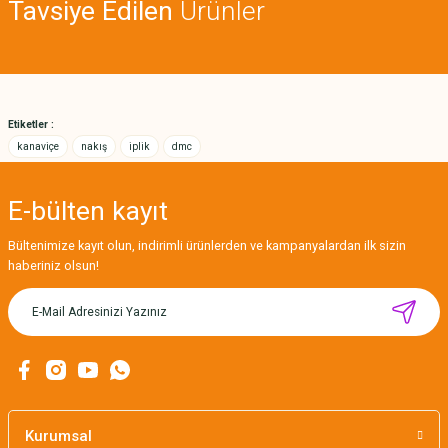
Tavsiye Edilen
Ürünler
Ürün açıklamasında eksik bilgiler bulunuyor.
Deneyimini Paylaş
Ürün bilgilerinde hatalar bulunuyor.
Ürün fiyatı diğer sitelerden daha pahalı.
Bu ürüne benzer farklı alternatifler olmalı.
Etiketler :
kanaviçe
nakış
iplik
dmc
E-bülten
kayıt
Gönder
Bültenimize kayıt olun, indirimli ürünlerden ve kampanyalardan ilk sizin
haberiniz olsun!
MIKNATISLI İĞNE TUTUCU-BAHAR
160,00 TL
Kurumsal