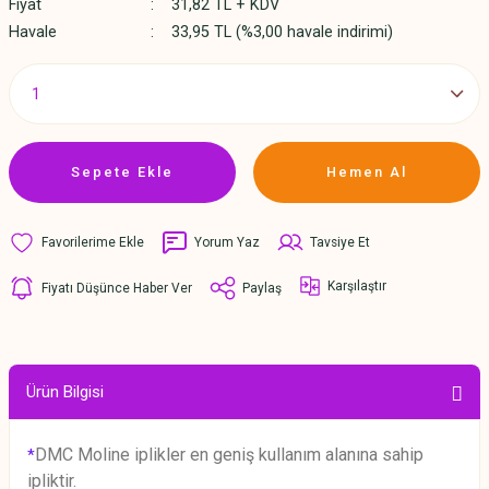
Fiyat
31,82 TL + KDV
Havale
33,95 TL (%3,00 havale indirimi)
Sepete Ekle
Hemen Al
Yorum Yaz
Tavsiye Et
Karşılaştır
Fiyatı Düşünce Haber Ver
Paylaş
Ürün Bilgisi
DMC Moline iplikler en geniş kullanım alanına sahip
*
ipliktir.