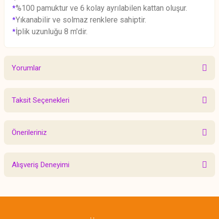
%100 pamuktur ve 6 kolay ayrılabilen kattan oluşur.
*
Yıkanabilir ve solmaz renklere sahiptir.
*
İplik uzunluğu 8 m'dir.
*
Yorumlar
Taksit Seçenekleri
Bu ürüne ilk yorumu siz yapın!
Önerileriniz
Yorum Yaz
Bu ürünün fiyat bilgisi, resim, ürün açıklamalarında ve diğer konularda
Alışveriş Deneyimi
yetersiz gördüğünüz noktaları öneri formunu kullanarak tarafımıza
iletebilirsiniz.
Görüş ve önerileriniz için teşekkür ederiz.
Sitemize ilk yorumu siz yapın!
Ürün resmi kalitesiz, bozuk veya görüntülenemiyor.