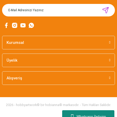
MIKNATISLI İĞNE TUTUCU-BAHAR
160,00 TL
Kurumsal
Üyelik
Alışveriş
2026 - hobbyartwork® bir hobianna® markasıdır. - Tüm Hakları Saklıdır.
Whatsapp İletişim