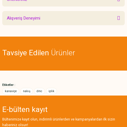
Yorum Yaz
Bu ürünün fiyat bilgisi, resim, ürün açıklamalarında ve diğer konularda
Alışveriş Deneyimi
yetersiz gördüğünüz noktaları öneri formunu kullanarak tarafımıza
iletebilirsiniz.
Görüş ve önerileriniz için teşekkür ederiz.
Sitemize ilk yorumu siz yapın!
Ürün resmi kalitesiz, bozuk veya görüntülenemiyor.
Tavsiye Edilen
Ürünler
Ürün açıklamasında eksik bilgiler bulunuyor.
Deneyimini Paylaş
Ürün bilgilerinde hatalar bulunuyor.
Ürün fiyatı diğer sitelerden daha pahalı.
Bu ürüne benzer farklı alternatifler olmalı.
Etiketler :
kanaviçe
nakış
dmc
iplik
E-bülten
kayıt
Gönder
Bültenimize kayıt olun, indirimli ürünlerden ve kampanyalardan ilk sizin
haberiniz olsun!