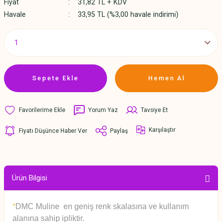
Fiyat
31,82 TL + KDV
Havale
33,95 TL (%3,00 havale indirimi)
Sepete Ekle
Hemen Al
Yorum Yaz
Tavsiye Et
Karşılaştır
Fiyatı Düşünce Haber Ver
Paylaş
Ürün Bilgisi
*
DMC Muline en geniş renk skalasına ve kullanım
alanına sahip ipliktir.