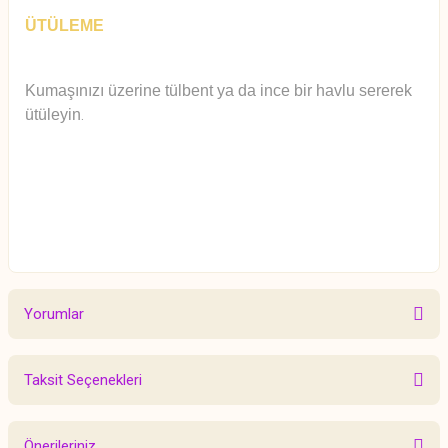
ÜTÜLEME
Kumaşınızı üzerine tülbent ya da ince bir havlu sererek
ütüleyin
.
Yorumlar
Taksit Seçenekleri
Bu ürüne ilk yorumu siz yapın!
Önerileriniz