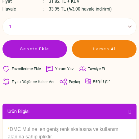
Fiyat
31,82 TL + KDV
Havale
33,95 TL (%3,00 havale indirimi)
Sepete Ekle
Hemen Al
Yorum Yaz
Tavsiye Et
Karşılaştır
Fiyatı Düşünce Haber Ver
Paylaş
Ürün Bilgisi
*
DMC Muline en geniş renk skalasına ve kullanım
alanına sahip ipliktir.