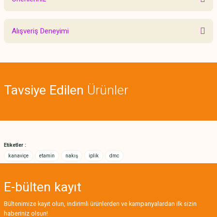
Yorum Yaz
Bu ürünün fiyat bilgisi, resim, ürün açıklamalarında ve diğer konularda
Alışveriş Deneyimi
yetersiz gördüğünüz noktaları öneri formunu kullanarak tarafımıza
iletebilirsiniz.
Görüş ve önerileriniz için teşekkür ederiz.
Sitemize ilk yorumu siz yapın!
Ürün resmi kalitesiz, bozuk veya görüntülenemiyor.
Tavsiye Edilen
Ürünler
Ürün açıklamasında eksik bilgiler bulunuyor.
Deneyimini Paylaş
Ürün bilgilerinde hatalar bulunuyor.
Ürün fiyatı diğer sitelerden daha pahalı.
Bu ürüne benzer farklı alternatifler olmalı.
Etiketler :
kanaviçe
etamin
nakış
iplik
dmc
E-bülten
kayıt
Gönder
Bültenimize kayıt olun, indirimli ürünlerden ve kampanyalardan ilk sizin
haberiniz olsun!