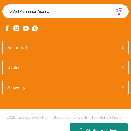
MIKNATISLI İĞNE TUTUCU-BAHAR
160,00 TL
Kurumsal
Üyelik
Alışveriş
2026 - hobbyartwork® bir hobianna® markasıdır. - Tüm Hakları Saklıdır.
Whatsapp İletişim