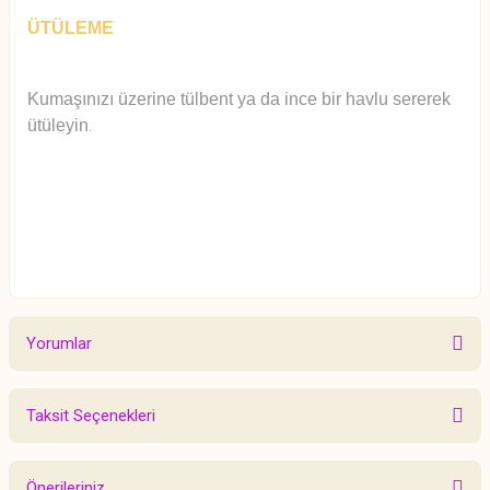
ÜTÜLEME
Kumaşınızı üzerine tülbent ya da ince bir havlu sererek
ütüleyin
.
Yorumlar
Taksit Seçenekleri
Bu ürüne ilk yorumu siz yapın!
Önerileriniz