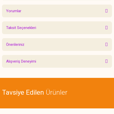
Yorumlar
Taksit Seçenekleri
Bu ürüne ilk yorumu siz yapın!
Önerileriniz
Yorum Yaz
Bu ürünün fiyat bilgisi, resim, ürün açıklamalarında ve diğer konularda
Alışveriş Deneyimi
yetersiz gördüğünüz noktaları öneri formunu kullanarak tarafımıza
iletebilirsiniz.
Görüş ve önerileriniz için teşekkür ederiz.
Sitemize ilk yorumu siz yapın!
Ürün resmi kalitesiz, bozuk veya görüntülenemiyor.
Tavsiye Edilen
Ürünler
Ürün açıklamasında eksik bilgiler bulunuyor.
Deneyimini Paylaş
Ürün bilgilerinde hatalar bulunuyor.
Ürün fiyatı diğer sitelerden daha pahalı.