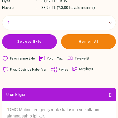
Fiyat
31,82 TL + KDV
Havale
33,95 TL (%3,00 havale indirimi)
Sepete Ekle
Hemen Al
Yorum Yaz
Tavsiye Et
Karşılaştır
Fiyatı Düşünce Haber Ver
Paylaş
Ürün Bilgisi
*
DMC Muline en geniş renk skalasına ve kullanım
alanına sahip ipliktir.