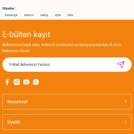
Bu ürüne benzer farklı alternatifler olmalı.
Etiketler :
kanaviçe
etamin
nakış
iplik
dmc
E-bülten
kayıt
Gönder
Bültenimize kayıt olun, indirimli ürünlerden ve kampanyalardan ilk sizin
haberiniz olsun!
MIKNATISLI İĞNE TUTUCU-BAHAR
160,00 TL
Kurumsal
Üyelik