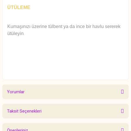
ÜTÜLEME
Kumaşınızı üzerine tülbent ya da ince bir havlu sererek
ütüleyin
.
Yorumlar
Taksit Seçenekleri
Bu ürüne ilk yorumu siz yapın!
Önerileriniz