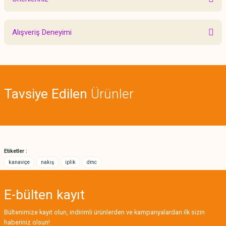
Yorum Yaz
Bu ürünün fiyat bilgisi, resim, ürün açıklamalarında ve diğer konularda
Alışveriş Deneyimi
yetersiz gördüğünüz noktaları öneri formunu kullanarak tarafımıza
iletebilirsiniz.
Görüş ve önerileriniz için teşekkür ederiz.
Sitemize ilk yorumu siz yapın!
Ürün resmi kalitesiz, bozuk veya görüntülenemiyor.
Tavsiye Edilen
Ürünler
Ürün açıklamasında eksik bilgiler bulunuyor.
Deneyimini Paylaş
Ürün bilgilerinde hatalar bulunuyor.
Ürün fiyatı diğer sitelerden daha pahalı.
Bu ürüne benzer farklı alternatifler olmalı.
Etiketler :
kanaviçe
nakış
iplik
dmc
E-bülten
kayıt
Gönder
Bültenimize kayıt olun, indirimli ürünlerden ve kampanyalardan ilk sizin
haberiniz olsun!