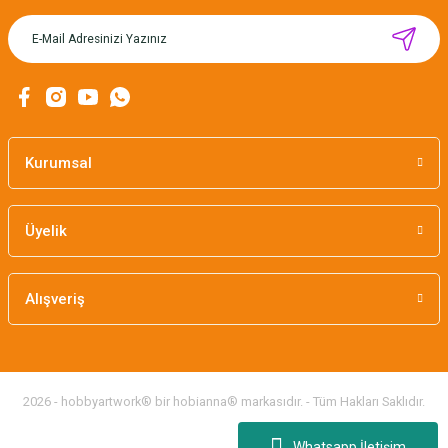
MIKNATISLI İĞNE TUTUCU-BAHAR
160,00 TL
Kurumsal
Üyelik
Alışveriş
2026 - hobbyartwork® bir hobianna® markasıdır. - Tüm Hakları Saklıdır.
Whatsapp İletişim