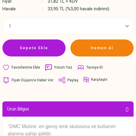
Fiyat
31,82 TL + KDV
Havale
33,95 TL (%3,00 havale indirimi)
Sepete Ekle
Hemen Al
Yorum Yaz
Tavsiye Et
Karşılaştır
Fiyatı Düşünce Haber Ver
Paylaş
Ürün Bilgisi
*
DMC Muline en geniş renk skalasına ve kullanım
alanına sahip ipliktir.