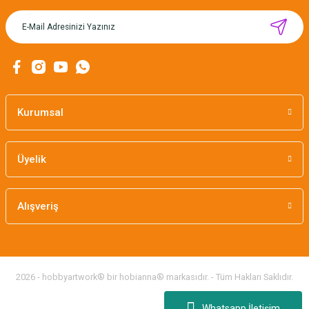
MIKNATISLI İĞNE TUTUCU-BAHAR
160,00 TL
Kurumsal
Üyelik
Alışveriş
2026 - hobbyartwork® bir hobianna® markasıdır. - Tüm Hakları Saklıdır.
Whatsapp İletişim