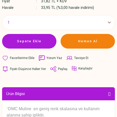
Fiyat
31,82 TL + KDV
Havale
33,95 TL (%3,00 havale indirimi)
Sepete Ekle
Hemen Al
Yorum Yaz
Tavsiye Et
Karşılaştır
Fiyatı Düşünce Haber Ver
Paylaş
Ürün Bilgisi
*
DMC Muline en geniş renk skalasına ve kullanım
alanına sahip ipliktir.