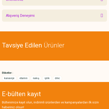
Yorum Yaz
Bu ürünün fiyat bilgisi, resim, ürün açıklamalarında ve diğer konularda
Alışveriş Deneyimi
yetersiz gördüğünüz noktaları öneri formunu kullanarak tarafımıza
iletebilirsiniz.
Görüş ve önerileriniz için teşekkür ederiz.
Sitemize ilk yorumu siz yapın!
Ürün resmi kalitesiz, bozuk veya görüntülenemiyor.
Tavsiye Edilen
Ürünler
Ürün açıklamasında eksik bilgiler bulunuyor.
Deneyimini Paylaş
Ürün bilgilerinde hatalar bulunuyor.
Ürün fiyatı diğer sitelerden daha pahalı.
Bu ürüne benzer farklı alternatifler olmalı.
Etiketler :
kanaviçe
etamin
nakış
iplik
dmc
E-bülten
kayıt
Gönder
Bültenimize kayıt olun, indirimli ürünlerden ve kampanyalardan ilk sizin
haberiniz olsun!