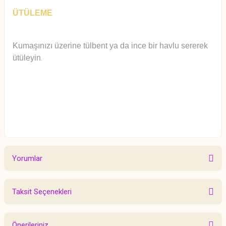
ÜTÜLEME
Kumaşınızı üzerine tülbent ya da ince bir havlu sererek
ütüleyin
.
Yorumlar
Taksit Seçenekleri
Bu ürüne ilk yorumu siz yapın!
Önerileriniz