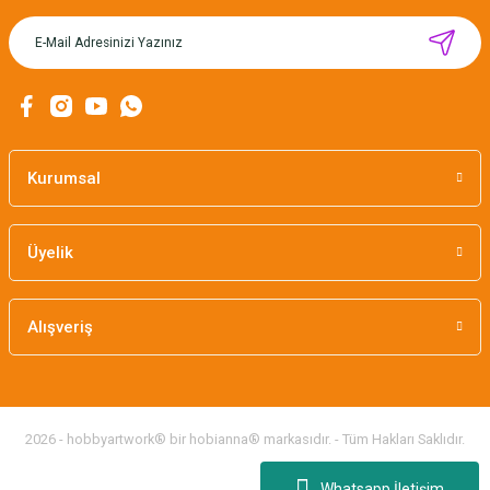
MIKNATISLI İĞNE TUTUCU-BAHAR
160,00 TL
Kurumsal
Üyelik
Alışveriş
2026 - hobbyartwork® bir hobianna® markasıdır. - Tüm Hakları Saklıdır.
Whatsapp İletişim