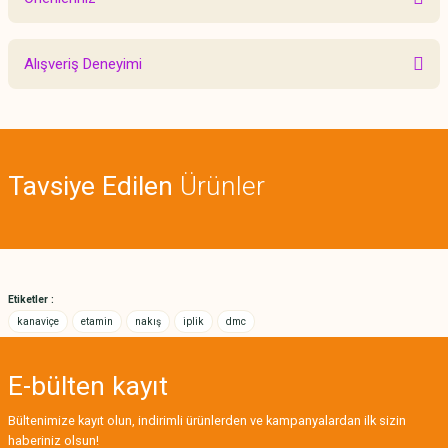
Yorum Yaz
Bu ürünün fiyat bilgisi, resim, ürün açıklamalarında ve diğer konularda
Alışveriş Deneyimi
yetersiz gördüğünüz noktaları öneri formunu kullanarak tarafımıza
iletebilirsiniz.
Görüş ve önerileriniz için teşekkür ederiz.
Sitemize ilk yorumu siz yapın!
Ürün resmi kalitesiz, bozuk veya görüntülenemiyor.
Tavsiye Edilen
Ürünler
Ürün açıklamasında eksik bilgiler bulunuyor.
Deneyimini Paylaş
Ürün bilgilerinde hatalar bulunuyor.
Ürün fiyatı diğer sitelerden daha pahalı.
Bu ürüne benzer farklı alternatifler olmalı.
Etiketler :
kanaviçe
etamin
nakış
iplik
dmc
E-bülten
kayıt
Gönder
Bültenimize kayıt olun, indirimli ürünlerden ve kampanyalardan ilk sizin
haberiniz olsun!