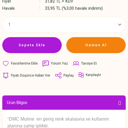
Fiyat
31,82 TL + KDV
Havale
33,95 TL (%3,00 havale indirimi)
Sepete Ekle
Hemen Al
Yorum Yaz
Tavsiye Et
Karşılaştır
Fiyatı Düşünce Haber Ver
Paylaş
Ürün Bilgisi
*
DMC Muline en geniş renk skalasına ve kullanım
alanına sahip ipliktir.