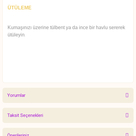
ÜTÜLEME
Kumaşınızı üzerine tülbent ya da ince bir havlu sererek
ütüleyin
.
Yorumlar
Taksit Seçenekleri
Bu ürüne ilk yorumu siz yapın!
Önerileriniz