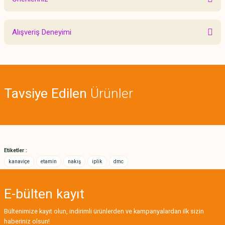
Yorum Yaz
Bu ürünün fiyat bilgisi, resim, ürün açıklamalarında ve diğer konularda
Alışveriş Deneyimi
yetersiz gördüğünüz noktaları öneri formunu kullanarak tarafımıza
iletebilirsiniz.
Görüş ve önerileriniz için teşekkür ederiz.
Sitemize ilk yorumu siz yapın!
Ürün resmi kalitesiz, bozuk veya görüntülenemiyor.
Tavsiye Edilen
Ürünler
Ürün açıklamasında eksik bilgiler bulunuyor.
Deneyimini Paylaş
Ürün bilgilerinde hatalar bulunuyor.
Ürün fiyatı diğer sitelerden daha pahalı.
Bu ürüne benzer farklı alternatifler olmalı.
Etiketler :
kanaviçe
etamin
nakış
iplik
dmc
E-bülten
kayıt
Gönder
Bültenimize kayıt olun, indirimli ürünlerden ve kampanyalardan ilk sizin
haberiniz olsun!