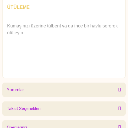
ÜTÜLEME
Kumaşınızı üzerine tülbent ya da ince bir havlu sererek
ütüleyin
.
Yorumlar
Taksit Seçenekleri
Bu ürüne ilk yorumu siz yapın!
Önerileriniz