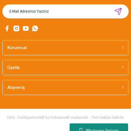
MIKNATISLI İĞNE TUTUCU-BAHAR
160,00 TL
Kurumsal
Üyelik
Alışveriş
2026 - hobbyartwork® bir hobianna® markasıdır. - Tüm Hakları Saklıdır.
Whatsapp İletişim