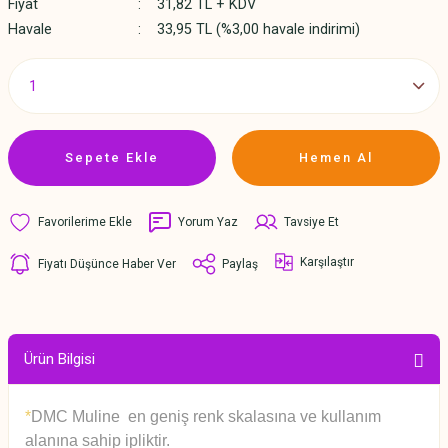
Fiyat
31,82 TL + KDV
Havale
33,95 TL (%3,00 havale indirimi)
Sepete Ekle
Hemen Al
Yorum Yaz
Tavsiye Et
Karşılaştır
Fiyatı Düşünce Haber Ver
Paylaş
Ürün Bilgisi
*
DMC Muline en geniş renk skalasına ve kullanım
alanına sahip ipliktir.