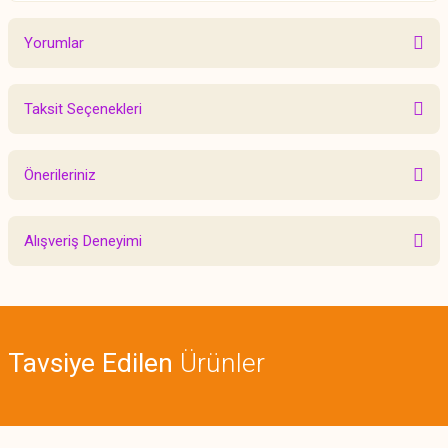
Yorumlar
Taksit Seçenekleri
Bu ürüne ilk yorumu siz yapın!
Önerileriniz
Yorum Yaz
Bu ürünün fiyat bilgisi, resim, ürün açıklamalarında ve diğer konularda
Alışveriş Deneyimi
yetersiz gördüğünüz noktaları öneri formunu kullanarak tarafımıza
iletebilirsiniz.
Görüş ve önerileriniz için teşekkür ederiz.
Sitemize ilk yorumu siz yapın!
Ürün resmi kalitesiz, bozuk veya görüntülenemiyor.
Tavsiye Edilen
Ürünler
Ürün açıklamasında eksik bilgiler bulunuyor.
Deneyimini Paylaş
Ürün bilgilerinde hatalar bulunuyor.
Ürün fiyatı diğer sitelerden daha pahalı.