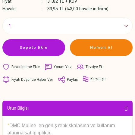
Fiyat
31,82 TL + KDV
Havale
33,95 TL (%3,00 havale indirimi)
Sepete Ekle
Hemen Al
Yorum Yaz
Tavsiye Et
Karşılaştır
Fiyatı Düşünce Haber Ver
Paylaş
Ürün Bilgisi
*
DMC Muline en geniş renk skalasına ve kullanım
alanına sahip ipliktir.