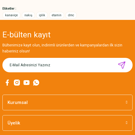
Bu ürüne benzer farklı alternatifler olmalı.
Etiketler :
kanaviçe
nakış
iplik
etamin
dmc
E-bülten
kayıt
Gönder
Bültenimize kayıt olun, indirimli ürünlerden ve kampanyalardan ilk sizin
haberiniz olsun!
MIKNATISLI İĞNE TUTUCU-BAHAR
160,00 TL
Kurumsal
Üyelik