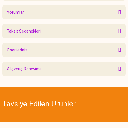
Yorumlar
Taksit Seçenekleri
Bu ürüne ilk yorumu siz yapın!
Önerileriniz
Yorum Yaz
Bu ürünün fiyat bilgisi, resim, ürün açıklamalarında ve diğer konularda
Alışveriş Deneyimi
yetersiz gördüğünüz noktaları öneri formunu kullanarak tarafımıza
iletebilirsiniz.
Görüş ve önerileriniz için teşekkür ederiz.
Sitemize ilk yorumu siz yapın!
Ürün resmi kalitesiz, bozuk veya görüntülenemiyor.
Tavsiye Edilen
Ürünler
Ürün açıklamasında eksik bilgiler bulunuyor.
Deneyimini Paylaş
Ürün bilgilerinde hatalar bulunuyor.
Ürün fiyatı diğer sitelerden daha pahalı.