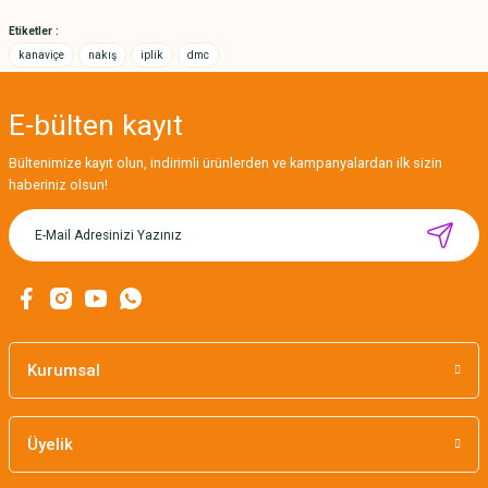
Bu ürüne benzer farklı alternatifler olmalı.
Etiketler :
kanaviçe
nakış
iplik
dmc
E-bülten
kayıt
Gönder
Bültenimize kayıt olun, indirimli ürünlerden ve kampanyalardan ilk sizin
haberiniz olsun!
MIKNATISLI İĞNE TUTUCU-BAHAR
160,00 TL
Kurumsal
Üyelik