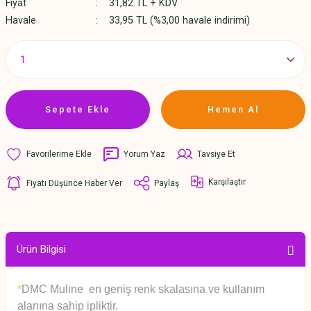
Fiyat
31,82 TL + KDV
Havale
33,95 TL (%3,00 havale indirimi)
Sepete Ekle
Hemen Al
Yorum Yaz
Tavsiye Et
Karşılaştır
Fiyatı Düşünce Haber Ver
Paylaş
Ürün Bilgisi
*
DMC Muline en geniş renk skalasına ve kullanım
alanına sahip ipliktir.