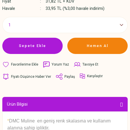
Fiyat
31,82 TL + KDV
Havale
33,95 TL (%3,00 havale indirimi)
Sepete Ekle
Hemen Al
Yorum Yaz
Tavsiye Et
Karşılaştır
Fiyatı Düşünce Haber Ver
Paylaş
Ürün Bilgisi
*
DMC Muline en geniş renk skalasına ve kullanım
alanına sahip ipliktir.