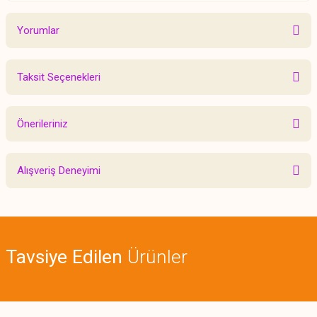
Yorumlar
Taksit Seçenekleri
Bu ürüne ilk yorumu siz yapın!
Önerileriniz
Yorum Yaz
Bu ürünün fiyat bilgisi, resim, ürün açıklamalarında ve diğer konularda
Alışveriş Deneyimi
yetersiz gördüğünüz noktaları öneri formunu kullanarak tarafımıza
iletebilirsiniz.
Görüş ve önerileriniz için teşekkür ederiz.
Sitemize ilk yorumu siz yapın!
Ürün resmi kalitesiz, bozuk veya görüntülenemiyor.
Tavsiye Edilen
Ürünler
Ürün açıklamasında eksik bilgiler bulunuyor.
Deneyimini Paylaş
Ürün bilgilerinde hatalar bulunuyor.
Ürün fiyatı diğer sitelerden daha pahalı.