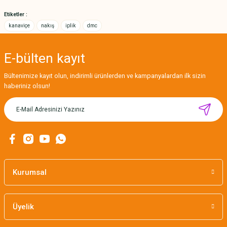
Bu ürüne benzer farklı alternatifler olmalı.
Etiketler :
kanaviçe
nakış
iplik
dmc
E-bülten
kayıt
Gönder
Bültenimize kayıt olun, indirimli ürünlerden ve kampanyalardan ilk sizin
haberiniz olsun!
MIKNATISLI İĞNE TUTUCU-BAHAR
160,00 TL
Kurumsal
Üyelik