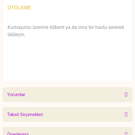
ÜTÜLEME
Kumaşınızı üzerine tülbent ya da ince bir havlu sererek
ütüleyin
.
Yorumlar
Taksit Seçenekleri
Bu ürüne ilk yorumu siz yapın!
Önerileriniz