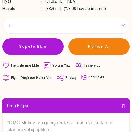
Fiyat
31,82 TL + KDV
Havale
33,95 TL (%3,00 havale indirimi)
Sepete Ekle
Hemen Al
Yorum Yaz
Tavsiye Et
Karşılaştır
Fiyatı Düşünce Haber Ver
Paylaş
Ürün Bilgisi
*
DMC Muline en geniş renk skalasına ve kullanım
alanına sahip ipliktir.