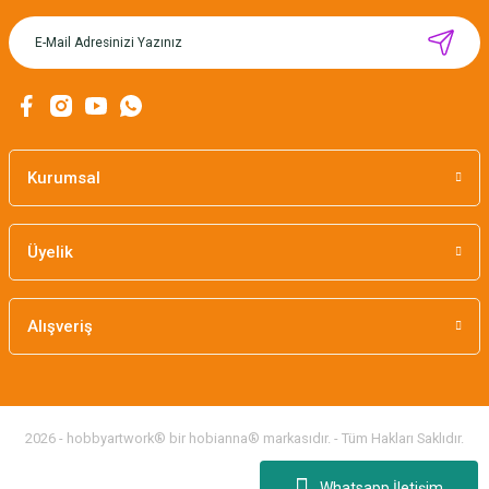
MIKNATISLI İĞNE TUTUCU-BAHAR
160,00 TL
Kurumsal
Üyelik
Alışveriş
2026 - hobbyartwork® bir hobianna® markasıdır. - Tüm Hakları Saklıdır.
Whatsapp İletişim