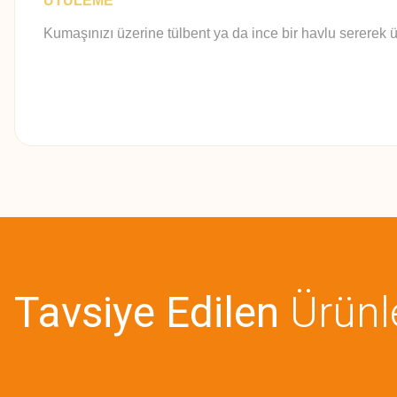
ÜTÜLEME
Kumaşınızı üzerine tülbent ya da ince bir havlu sererek ü
Bu ürünün fiyat bilgisi, resim, ürün açıklamalarında ve diğer konularda
Görüş ve önerileriniz için teşekkür ederiz.
Ürün resmi kalitesiz, bozuk veya görüntülenemiyor.
Ürün açıklamasında eksik bilgiler bulunuyor.
Tavsiye Edilen
Ürünl
Ürün bilgilerinde hatalar bulunuyor.
Ürün fiyatı diğer sitelerden daha pahalı.
Bu ürüne benzer farklı alternatifler olmalı.