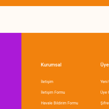
Gönder
Kurumsal
Üye
İletişim
Yeni 
İletişim Formu
Üye G
Havale Bildirim Formu
Şifr