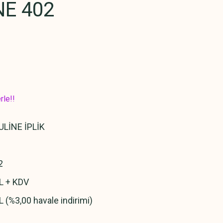
E 402
rle!!
LİNE İPLİK
2
L + KDV
L (%3,00 havale indirimi)