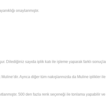
ayanıklığı onaylanmıştır.
şur.
Diledi
ğiniz sayıda iplik katı ile işleme yaparak farklı sonuç
 Muline’dir. Ayrıca diğer tüm nakışlarınızda da Muline iplikler i
ıtlanmıştır. 500 den fazla renk seçeneği ile tonlama yapabilir ve 