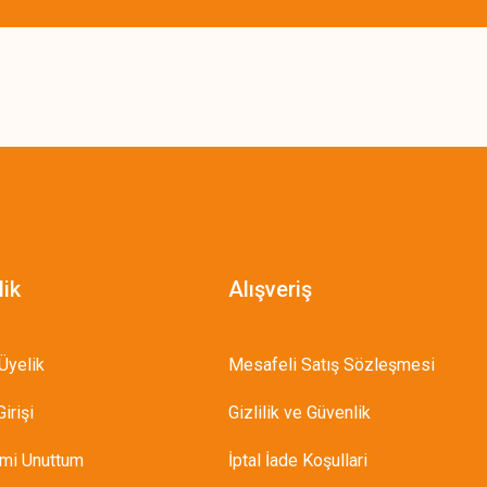
lik
Alışveriş
Üyelik
Mesafeli Satış Sözleşmesi
irişi
Gizlilik ve Güvenlik
emi Unuttum
İptal İade Koşullari