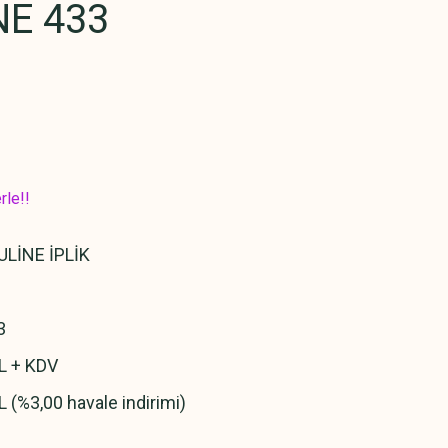
E 433
rle!!
LİNE İPLİK
3
L + KDV
L (%3,00 havale indirimi)