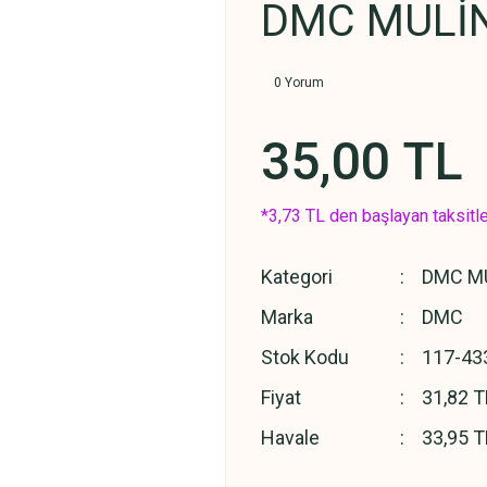
DMC MULİN
0 Yorum
35,00 TL
*3,73 TL den başlayan taksitle
Kategori
DMC MU
Marka
DMC
Stok Kodu
117-43
Fiyat
31,82 T
Havale
33,95 T