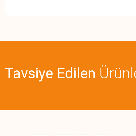
Bu ürünün fiyat bilgisi, resim, ürün açıklamalarında ve diğer konularda
Görüş ve önerileriniz için teşekkür ederiz.
Ürün resmi kalitesiz, bozuk veya görüntülenemiyor.
Ürün açıklamasında eksik bilgiler bulunuyor.
Tavsiye Edilen
Ürünl
Ürün bilgilerinde hatalar bulunuyor.
Ürün fiyatı diğer sitelerden daha pahalı.
Bu ürüne benzer farklı alternatifler olmalı.