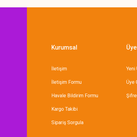
Kurumsal
Üye
İletişim
Yeni 
İletişim Formu
Üye G
Havale Bildirim Formu
Şifr
Kargo Takibi
Sipariş Sorgula