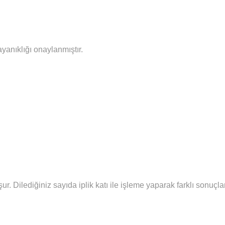
ayanıklığı onaylanmıştır.
şur.
Diledi
ğiniz sayıda iplik katı ile işleme yaparak farklı sonuç