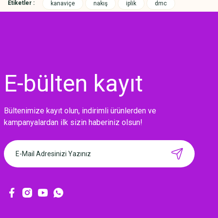
Etiketler :
kanaviçe
nakış
iplik
dmc
E-bülten
kayıt
Bültenimize kayıt olun, indirimli ürünlerden ve
MIKNATISLI İĞNE TUTUCU-BAHAR
kampanyalardan ilk sizin haberiniz olsun!
160,00 TL