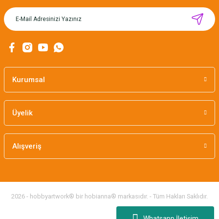
MIKNATISLI İĞNE TUTUCU-BAHAR
160,00 TL
Kurumsal
Üyelik
Alışveriş
2026 - hobbyartwork® bir hobianna® markasıdır. - Tüm Hakları Saklıdır.
Whatsapp İletişim