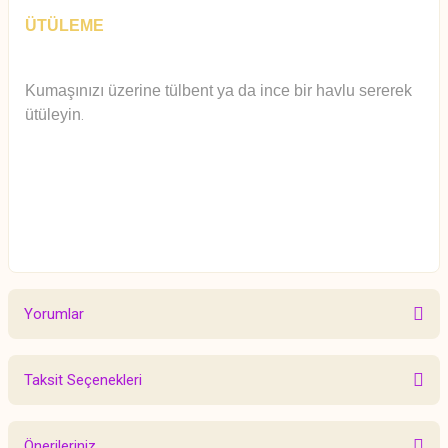
ÜTÜLEME
Kumaşınızı üzerine tülbent ya da ince bir havlu sererek
ütüleyin
.
Yorumlar
Taksit Seçenekleri
Bu ürüne ilk yorumu siz yapın!
Önerileriniz