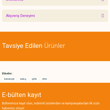
Yorum Yaz
Bu ürünün fiyat bilgisi, resim, ürün açıklamalarında ve diğer konularda
Alışveriş Deneyimi
yetersiz gördüğünüz noktaları öneri formunu kullanarak tarafımıza
iletebilirsiniz.
Görüş ve önerileriniz için teşekkür ederiz.
Sitemize ilk yorumu siz yapın!
Ürün resmi kalitesiz, bozuk veya görüntülenemiyor.
Tavsiye Edilen
Ürünler
Ürün açıklamasında eksik bilgiler bulunuyor.
Deneyimini Paylaş
Ürün bilgilerinde hatalar bulunuyor.
Ürün fiyatı diğer sitelerden daha pahalı.
Bu ürüne benzer farklı alternatifler olmalı.
Etiketler :
kanaviçe
nakış
iplik
dmc
E-bülten
kayıt
Gönder
Bültenimize kayıt olun, indirimli ürünlerden ve kampanyalardan ilk sizin
haberiniz olsun!