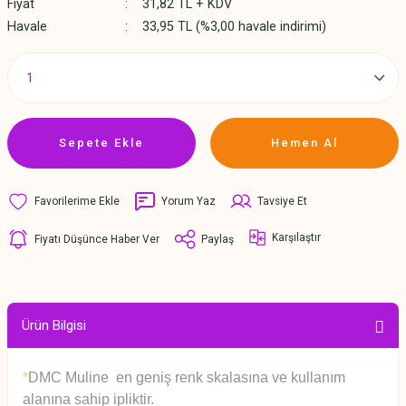
Fiyat
31,82 TL + KDV
Havale
33,95 TL (%3,00 havale indirimi)
Sepete Ekle
Hemen Al
Yorum Yaz
Tavsiye Et
Karşılaştır
Fiyatı Düşünce Haber Ver
Paylaş
Ürün Bilgisi
*
DMC Muline en geniş renk skalasına ve kullanım
alanına sahip ipliktir.