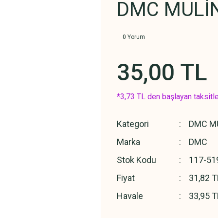
DMC MULİN
0 Yorum
35,00 TL
*3,73 TL den başlayan taksitle
Kategori
DMC MU
Marka
DMC
Stok Kodu
117-51
Fiyat
31,82 T
Havale
33,95 T