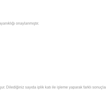
ayanıklığı onaylanmıştır.
şur.
Diledi
ğiniz sayıda iplik katı ile işleme yaparak farklı sonuç