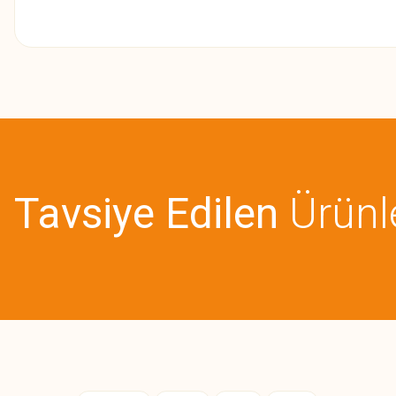
Bu ürünün fiyat bilgisi, resim, ürün açıklamalarında ve diğer konularda
Görüş ve önerileriniz için teşekkür ederiz.
Ürün resmi kalitesiz, bozuk veya görüntülenemiyor.
Ürün açıklamasında eksik bilgiler bulunuyor.
Tavsiye Edilen
Ürünl
Ürün bilgilerinde hatalar bulunuyor.
Ürün fiyatı diğer sitelerden daha pahalı.
Bu ürüne benzer farklı alternatifler olmalı.