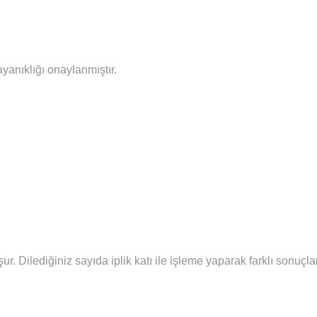
ayanıklığı onaylanmıştır.
şur.
Diledi
ğiniz sayıda iplik katı ile işleme yaparak farklı sonuç