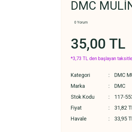
DMC MULİN
0 Yorum
35,00 TL
*3,73 TL den başlayan taksitle
Kategori
DMC MU
Marka
DMC
Stok Kodu
117-55
Fiyat
31,82 T
Havale
33,95 T