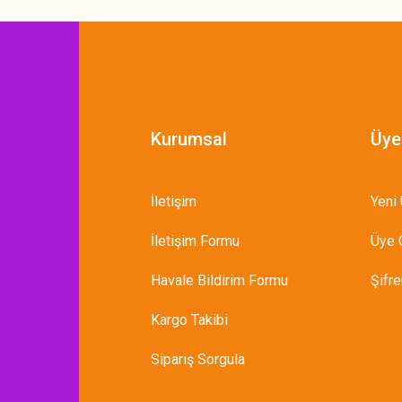
Kurumsal
Üye
İletişim
Yeni 
İletişim Formu
Üye G
Havale Bildirim Formu
Şifr
Kargo Takibi
Sipariş Sorgula