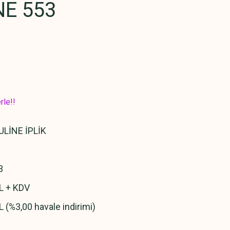
E 553
rle!!
LİNE İPLİK
3
L + KDV
L (%3,00 havale indirimi)