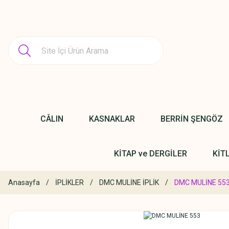
CÂLIN
KASNAKLAR
BERRİN ŞENGÖZ
KİTAP ve DERGİLER
KİT
Anasayfa
İPLİKLER
DMC MULİNE İPLİK
DMC MULİNE 55