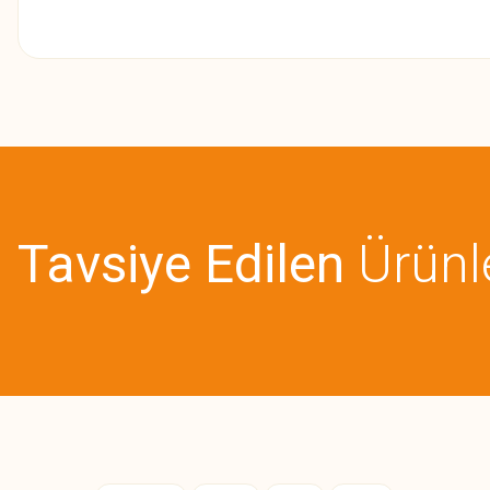
Bu ürünün fiyat bilgisi, resim, ürün açıklamalarında ve diğer konularda
Görüş ve önerileriniz için teşekkür ederiz.
Ürün resmi kalitesiz, bozuk veya görüntülenemiyor.
Ürün açıklamasında eksik bilgiler bulunuyor.
Tavsiye Edilen
Ürünl
Ürün bilgilerinde hatalar bulunuyor.
Ürün fiyatı diğer sitelerden daha pahalı.
Bu ürüne benzer farklı alternatifler olmalı.