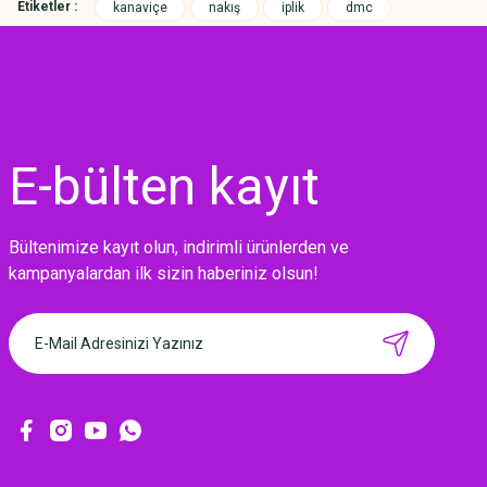
Etiketler :
kanaviçe
nakış
iplik
dmc
E-bülten
kayıt
Bültenimize kayıt olun, indirimli ürünlerden ve
MIKNATISLI İĞNE TUTUCU-BAHAR
kampanyalardan ilk sizin haberiniz olsun!
160,00 TL