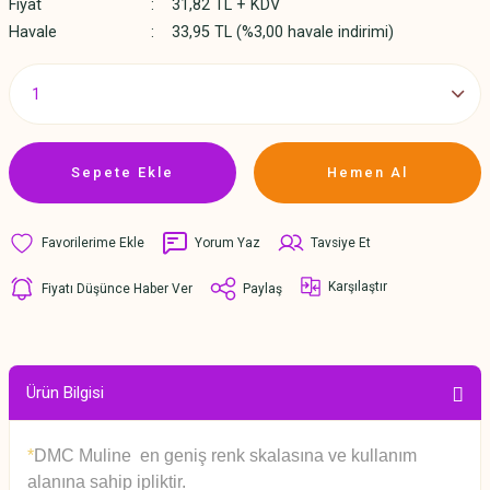
Fiyat
31,82 TL + KDV
Havale
33,95 TL (%3,00 havale indirimi)
Sepete Ekle
Hemen Al
Yorum Yaz
Tavsiye Et
Karşılaştır
Fiyatı Düşünce Haber Ver
Paylaş
Ürün Bilgisi
*
DMC Muline en geniş renk skalasına ve kullanım
alanına sahip ipliktir.