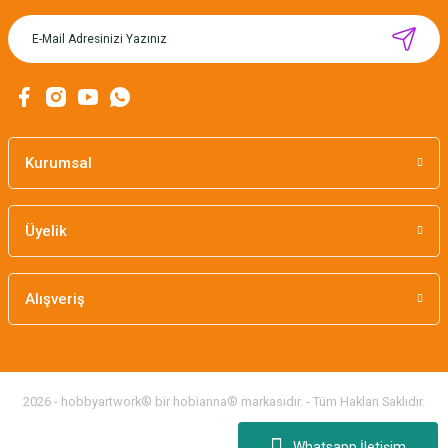
MIKNATISLI İĞNE TUTUCU-BAHAR
160,00 TL
Kurumsal
Üyelik
Alışveriş
2026 - hobbyartwork® bir hobianna® markasıdır. - Tüm Hakları Saklıdır.
Whatsapp İletişim