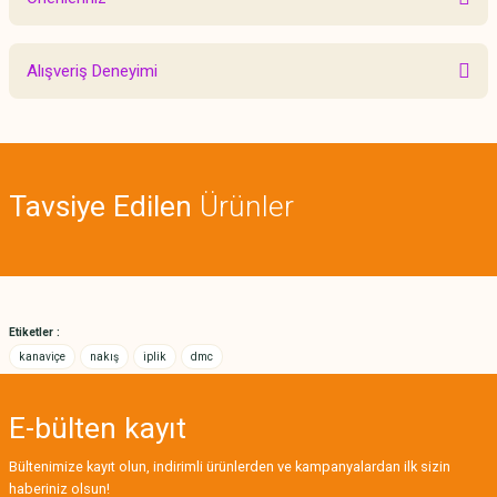
Yorum Yaz
Bu ürünün fiyat bilgisi, resim, ürün açıklamalarında ve diğer konularda
Alışveriş Deneyimi
yetersiz gördüğünüz noktaları öneri formunu kullanarak tarafımıza
iletebilirsiniz.
Görüş ve önerileriniz için teşekkür ederiz.
Sitemize ilk yorumu siz yapın!
Ürün resmi kalitesiz, bozuk veya görüntülenemiyor.
Tavsiye Edilen
Ürünler
Ürün açıklamasında eksik bilgiler bulunuyor.
Deneyimini Paylaş
Ürün bilgilerinde hatalar bulunuyor.
Ürün fiyatı diğer sitelerden daha pahalı.
Bu ürüne benzer farklı alternatifler olmalı.
Etiketler :
kanaviçe
nakış
iplik
dmc
E-bülten
kayıt
Gönder
Bültenimize kayıt olun, indirimli ürünlerden ve kampanyalardan ilk sizin
haberiniz olsun!