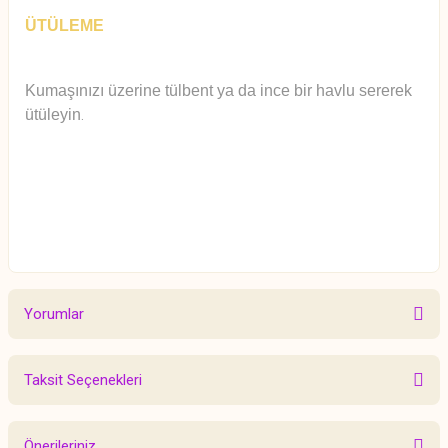
ÜTÜLEME
Kumaşınızı üzerine tülbent ya da ince bir havlu sererek
ütüleyin
.
Yorumlar
Taksit Seçenekleri
Bu ürüne ilk yorumu siz yapın!
Önerileriniz