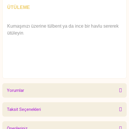
ÜTÜLEME
Kumaşınızı üzerine tülbent ya da ince bir havlu sererek
ütüleyin
.
Yorumlar
Taksit Seçenekleri
Bu ürüne ilk yorumu siz yapın!
Önerileriniz