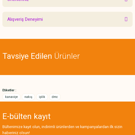
Yorum Yaz
Bu ürünün fiyat bilgisi, resim, ürün açıklamalarında ve diğer konularda
Alışveriş Deneyimi
yetersiz gördüğünüz noktaları öneri formunu kullanarak tarafımıza
iletebilirsiniz.
Görüş ve önerileriniz için teşekkür ederiz.
Sitemize ilk yorumu siz yapın!
Ürün resmi kalitesiz, bozuk veya görüntülenemiyor.
Tavsiye Edilen
Ürünler
Ürün açıklamasında eksik bilgiler bulunuyor.
Deneyimini Paylaş
Ürün bilgilerinde hatalar bulunuyor.
Ürün fiyatı diğer sitelerden daha pahalı.
Bu ürüne benzer farklı alternatifler olmalı.
Etiketler :
kanaviçe
nakış
iplik
dmc
E-bülten
kayıt
Gönder
Bültenimize kayıt olun, indirimli ürünlerden ve kampanyalardan ilk sizin
haberiniz olsun!