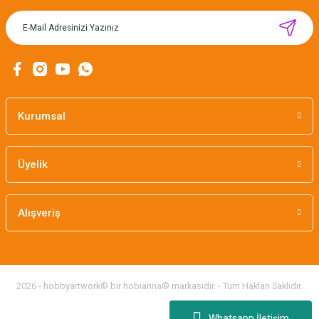
MIKNATISLI İĞNE TUTUCU-BAHAR
160,00 TL
Kurumsal
Üyelik
Alışveriş
2026 - hobbyartwork® bir hobianna® markasıdır. - Tüm Hakları Saklıdır.
Whatsapp İletişim