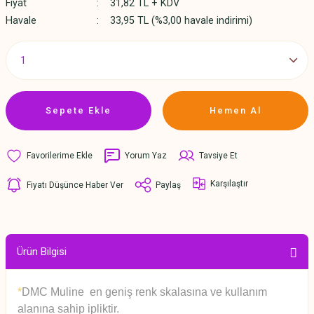
Fiyat
31,82 TL + KDV
Havale
33,95 TL (%3,00 havale indirimi)
Sepete Ekle
Hemen Al
Yorum Yaz
Tavsiye Et
Karşılaştır
Fiyatı Düşünce Haber Ver
Paylaş
Ürün Bilgisi
*
DMC Muline en geniş renk skalasına ve kullanım
alanına sahip ipliktir.