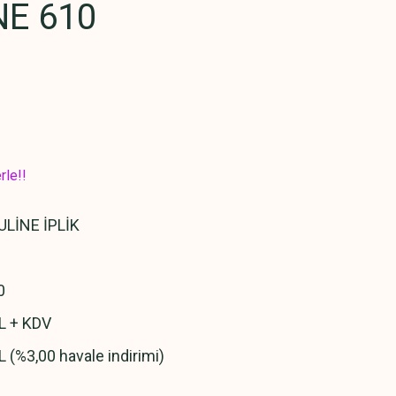
E 610
rle!!
LİNE İPLİK
0
L + KDV
L (%3,00 havale indirimi)