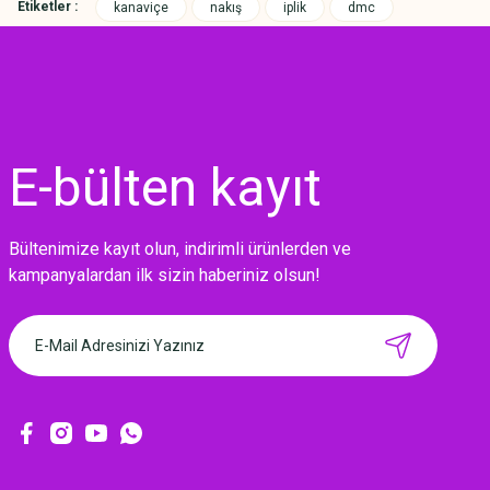
Etiketler :
kanaviçe
nakış
iplik
dmc
E-bülten
kayıt
Bültenimize kayıt olun, indirimli ürünlerden ve
MIKNATISLI İĞNE TUTUCU-BAHAR
kampanyalardan ilk sizin haberiniz olsun!
160,00 TL