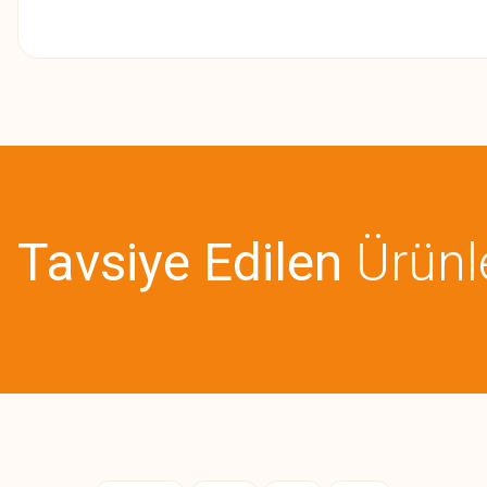
Bu ürünün fiyat bilgisi, resim, ürün açıklamalarında ve diğer konularda
Görüş ve önerileriniz için teşekkür ederiz.
Ürün resmi kalitesiz, bozuk veya görüntülenemiyor.
Ürün açıklamasında eksik bilgiler bulunuyor.
Tavsiye Edilen
Ürünl
Ürün bilgilerinde hatalar bulunuyor.
Ürün fiyatı diğer sitelerden daha pahalı.
Bu ürüne benzer farklı alternatifler olmalı.