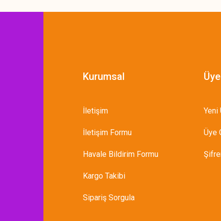
Kurumsal
Üye
İletişim
Yeni 
İletişim Formu
Üye G
Havale Bildirim Formu
Şifr
Kargo Takibi
Sipariş Sorgula