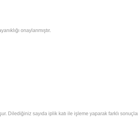
ayanıklığı onaylanmıştır.
şur.
Diledi
ğiniz sayıda iplik katı ile işleme yaparak farklı sonuç