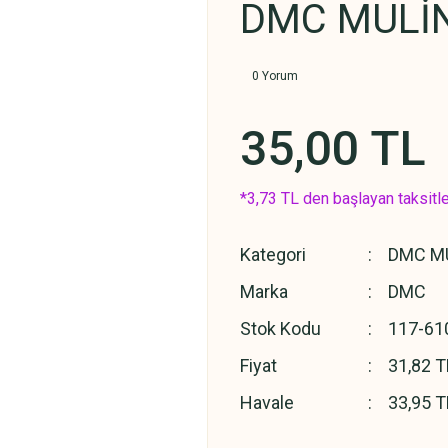
DMC MULİN
0 Yorum
35,00 TL
*3,73 TL den başlayan taksitle
Kategori
DMC MU
Marka
DMC
Stok Kodu
117-61
Fiyat
31,82 T
Havale
33,95 T