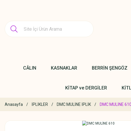
CÂLIN
KASNAKLAR
BERRİN ŞENGÖZ
KİTAP ve DERGİLER
KİT
Anasayfa
İPLİKLER
DMC MULİNE İPLİK
DMC MULİNE 61