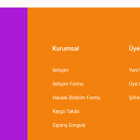
Kurumsal
Üye
İletişim
Yeni 
İletişim Formu
Üye G
Havale Bildirim Formu
Şifr
Kargo Takibi
Sipariş Sorgula