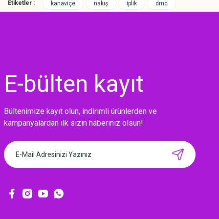
Etiketler :
kanaviçe
nakış
iplik
dmc
E-bülten
kayıt
Bültenimize kayıt olun, indirimli ürünlerden ve
MIKNATISLI İĞNE TUTUCU-BAHAR
kampanyalardan ilk sizin haberiniz olsun!
160,00 TL