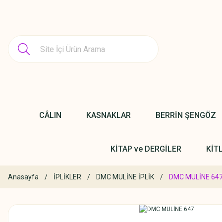
CÂLIN
KASNAKLAR
BERRİN ŞENGÖZ
KİTAP ve DERGİLER
KİT
Anasayfa
İPLİKLER
DMC MULİNE İPLİK
DMC MULİNE 64