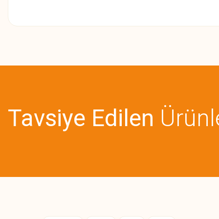
Bu ürünün fiyat bilgisi, resim, ürün açıklamalarında ve diğer konularda
Görüş ve önerileriniz için teşekkür ederiz.
Ürün resmi kalitesiz, bozuk veya görüntülenemiyor.
Ürün açıklamasında eksik bilgiler bulunuyor.
Tavsiye Edilen
Ürünl
Ürün bilgilerinde hatalar bulunuyor.
Ürün fiyatı diğer sitelerden daha pahalı.
Bu ürüne benzer farklı alternatifler olmalı.