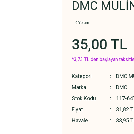
DMC MULİN
0 Yorum
35,00 TL
*3,73 TL den başlayan taksitle
Kategori
DMC MU
Marka
DMC
Stok Kodu
117-64
Fiyat
31,82 T
Havale
33,95 T