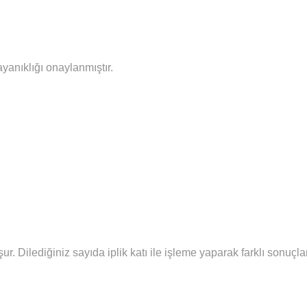
ayanıklığı onaylanmıştır.
şur.
Diledi
ğiniz sayıda iplik katı ile işleme yaparak farklı sonuç