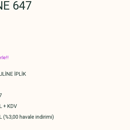
E 647
rle!!
LİNE İPLİK
7
L + KDV
L (%3,00 havale indirimi)