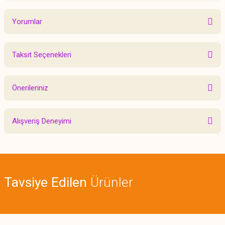
Yorumlar
Taksit Seçenekleri
Bu ürüne ilk yorumu siz yapın!
Önerileriniz
Yorum Yaz
Bu ürünün fiyat bilgisi, resim, ürün açıklamalarında ve diğer konularda
Alışveriş Deneyimi
yetersiz gördüğünüz noktaları öneri formunu kullanarak tarafımıza
iletebilirsiniz.
Görüş ve önerileriniz için teşekkür ederiz.
Sitemize ilk yorumu siz yapın!
Ürün resmi kalitesiz, bozuk veya görüntülenemiyor.
Tavsiye Edilen
Ürünler
Ürün açıklamasında eksik bilgiler bulunuyor.
Deneyimini Paylaş
Ürün bilgilerinde hatalar bulunuyor.
Ürün fiyatı diğer sitelerden daha pahalı.