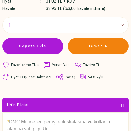
Fiyat
31,82 TL + KDV
Havale
33,95 TL (%3,00 havale indirimi)
Sepete Ekle
Hemen Al
Yorum Yaz
Tavsiye Et
Karşılaştır
Fiyatı Düşünce Haber Ver
Paylaş
Ürün Bilgisi
*
DMC Muline en geniş renk skalasına ve kullanım
alanına sahip ipliktir.