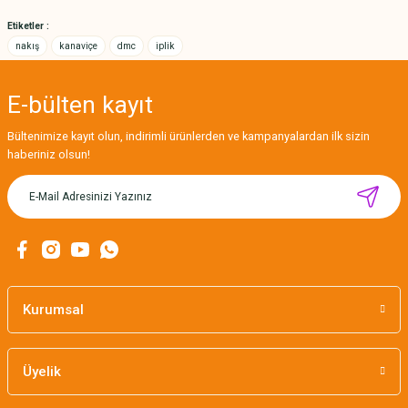
Bu ürüne benzer farklı alternatifler olmalı.
Etiketler :
nakış
kanaviçe
dmc
iplik
E-bülten
kayıt
Gönder
Bültenimize kayıt olun, indirimli ürünlerden ve kampanyalardan ilk sizin
haberiniz olsun!
MIKNATISLI İĞNE TUTUCU-BAHAR
160,00 TL
Kurumsal
Üyelik