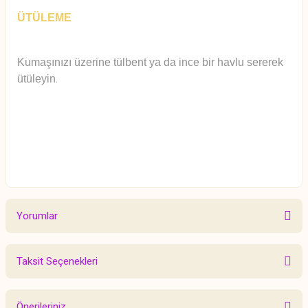
ÜTÜLEME
Kumaşınızı üzerine tülbent ya da ince bir havlu sererek
ütüleyin
.
Yorumlar
Taksit Seçenekleri
Bu ürüne ilk yorumu siz yapın!
Önerileriniz