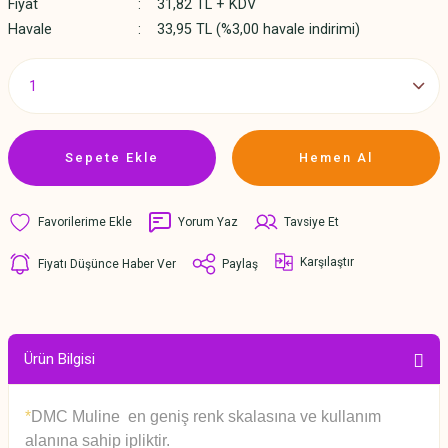
Fiyat
31,82 TL + KDV
Havale
33,95 TL (%3,00 havale indirimi)
Sepete Ekle
Hemen Al
Yorum Yaz
Tavsiye Et
Karşılaştır
Fiyatı Düşünce Haber Ver
Paylaş
Ürün Bilgisi
*
DMC Muline en geniş renk skalasına ve kullanım
alanına sahip ipliktir.