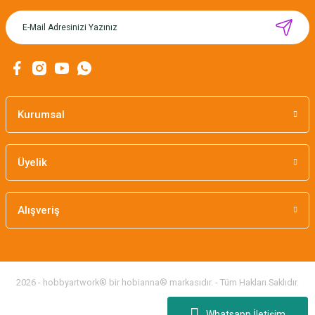
MIKNATISLI İĞNE TUTUCU-BAHAR
160,00 TL
Kurumsal
Üyelik
Alışveriş
2026 - hobbyartwork® bir hobianna® markasıdır. - Tüm Hakları Saklıdır.
Whatsapp İletişim