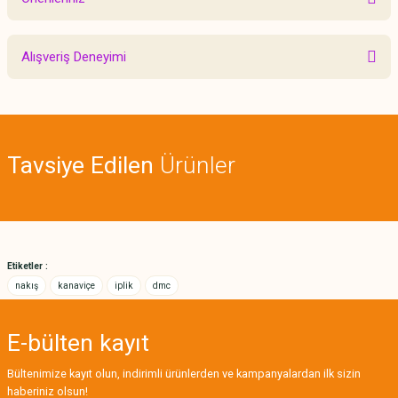
Yorum Yaz
Bu ürünün fiyat bilgisi, resim, ürün açıklamalarında ve diğer konularda
Alışveriş Deneyimi
yetersiz gördüğünüz noktaları öneri formunu kullanarak tarafımıza
iletebilirsiniz.
Görüş ve önerileriniz için teşekkür ederiz.
Sitemize ilk yorumu siz yapın!
Ürün resmi kalitesiz, bozuk veya görüntülenemiyor.
Tavsiye Edilen
Ürünler
Ürün açıklamasında eksik bilgiler bulunuyor.
Deneyimini Paylaş
Ürün bilgilerinde hatalar bulunuyor.
Ürün fiyatı diğer sitelerden daha pahalı.
Bu ürüne benzer farklı alternatifler olmalı.
Etiketler :
nakış
kanaviçe
iplik
dmc
E-bülten
kayıt
Gönder
Bültenimize kayıt olun, indirimli ürünlerden ve kampanyalardan ilk sizin
haberiniz olsun!