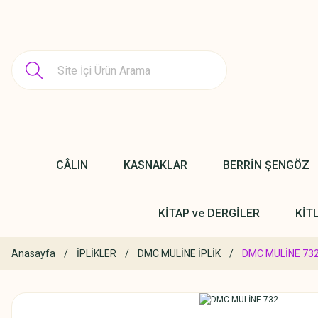
CÂLIN
KASNAKLAR
BERRİN ŞENGÖZ
KİTAP ve DERGİLER
KİT
Anasayfa
İPLİKLER
DMC MULİNE İPLİK
DMC MULİNE 73