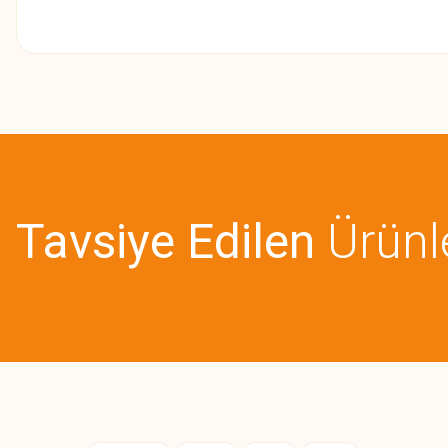
Bu ürünün fiyat bilgisi, resim, ürün açıklamalarında ve diğer konularda
Görüş ve önerileriniz için teşekkür ederiz.
Ürün resmi kalitesiz, bozuk veya görüntülenemiyor.
Ürün açıklamasında eksik bilgiler bulunuyor.
Tavsiye Edilen
Ürünl
Ürün bilgilerinde hatalar bulunuyor.
Ürün fiyatı diğer sitelerden daha pahalı.
Bu ürüne benzer farklı alternatifler olmalı.