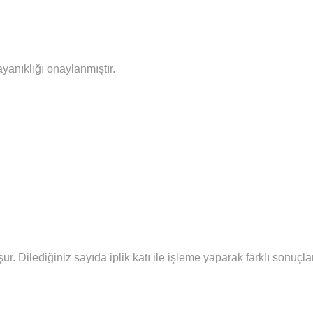
ayanıklığı onaylanmıştır.
şur.
Diledi
ğiniz sayıda iplik katı ile işleme yaparak farklı sonuç