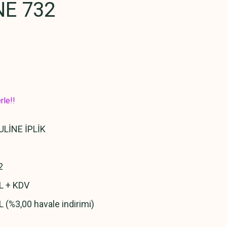
E 732
rle!!
LİNE İPLİK
2
L + KDV
L (%3,00 havale indirimi)