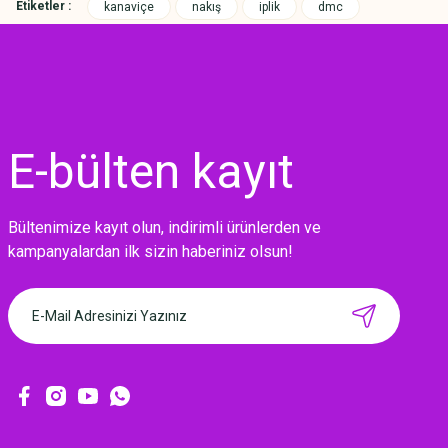
Etiketler :
kanaviçe
nakış
iplik
dmc
E-bülten
kayıt
Bültenimize kayıt olun, indirimli ürünlerden ve
MIKNATISLI İĞNE TUTUCU-BAHAR
kampanyalardan ilk sizin haberiniz olsun!
160,00 TL