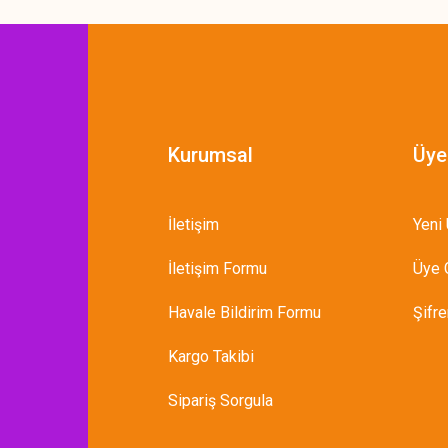
Kurumsal
Üye
İletişim
Yeni 
İletişim Formu
Üye G
Havale Bildirim Formu
Şifr
Kargo Takibi
Sipariş Sorgula