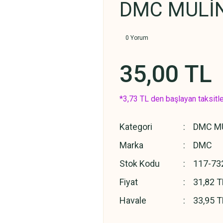
DMC MULİN
0 Yorum
35,00 TL
*3,73 TL den başlayan taksitle
Kategori
DMC MU
Marka
DMC
Stok Kodu
117-73
Fiyat
31,82 T
Havale
33,95 T