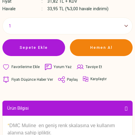
Fiyat
31,82 TL + KDV
Havale
33,95 TL (%3,00 havale indirimi)
Sepete Ekle
Hemen Al
Yorum Yaz
Tavsiye Et
Karşılaştır
Fiyatı Düşünce Haber Ver
Paylaş
Ürün Bilgisi
*
DMC Muline en geniş renk skalasına ve kullanım
alanına sahip ipliktir.