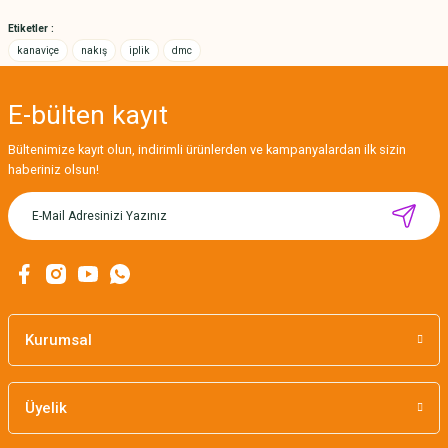
Bu ürüne benzer farklı alternatifler olmalı.
Etiketler :
kanaviçe
nakış
iplik
dmc
E-bülten
kayıt
Gönder
Bültenimize kayıt olun, indirimli ürünlerden ve kampanyalardan ilk sizin
haberiniz olsun!
MIKNATISLI İĞNE TUTUCU-BAHAR
160,00 TL
Kurumsal
Üyelik