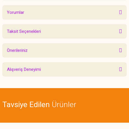
Yorumlar
Taksit Seçenekleri
Bu ürüne ilk yorumu siz yapın!
Önerileriniz
Yorum Yaz
Bu ürünün fiyat bilgisi, resim, ürün açıklamalarında ve diğer konularda
Alışveriş Deneyimi
yetersiz gördüğünüz noktaları öneri formunu kullanarak tarafımıza
iletebilirsiniz.
Görüş ve önerileriniz için teşekkür ederiz.
Sitemize ilk yorumu siz yapın!
Ürün resmi kalitesiz, bozuk veya görüntülenemiyor.
Tavsiye Edilen
Ürünler
Ürün açıklamasında eksik bilgiler bulunuyor.
Deneyimini Paylaş
Ürün bilgilerinde hatalar bulunuyor.
Ürün fiyatı diğer sitelerden daha pahalı.