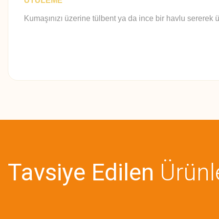
ÜTÜLEME
Kumaşınızı üzerine tülbent ya da ince bir havlu sererek ü
Bu ürünün fiyat bilgisi, resim, ürün açıklamalarında ve diğer konularda
Görüş ve önerileriniz için teşekkür ederiz.
Ürün resmi kalitesiz, bozuk veya görüntülenemiyor.
Ürün açıklamasında eksik bilgiler bulunuyor.
Tavsiye Edilen
Ürünl
Ürün bilgilerinde hatalar bulunuyor.
Ürün fiyatı diğer sitelerden daha pahalı.
Bu ürüne benzer farklı alternatifler olmalı.