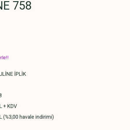
E 758
rle!!
LİNE İPLİK
8
L + KDV
L (%3,00 havale indirimi)