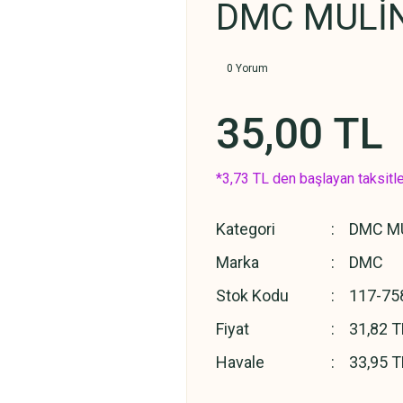
DMC MULİN
0 Yorum
35,00 TL
*3,73 TL den başlayan taksitle
Kategori
DMC MU
Marka
DMC
Stok Kodu
117-75
Fiyat
31,82 T
Havale
33,95 T