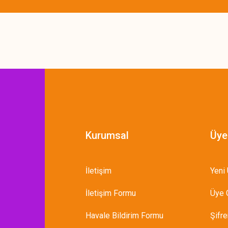
Gönder
Kurumsal
Üye
İletişim
Yeni 
İletişim Formu
Üye G
Havale Bildirim Formu
Şifr