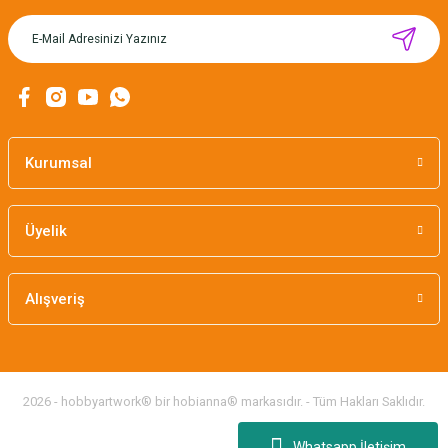
MIKNATISLI İĞNE TUTUCU-BAHAR
160,00 TL
Kurumsal
Üyelik
Alışveriş
2026 - hobbyartwork® bir hobianna® markasıdır. - Tüm Hakları Saklıdır.
Whatsapp İletişim