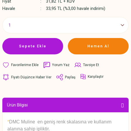
Fiyat
31,82 TL + KDV
Havale
33,95 TL (%3,00 havale indirimi)
Sepete Ekle
Hemen Al
Yorum Yaz
Tavsiye Et
Karşılaştır
Fiyatı Düşünce Haber Ver
Paylaş
Ürün Bilgisi
*
DMC Muline en geniş renk skalasına ve kullanım
alanına sahip ipliktir.