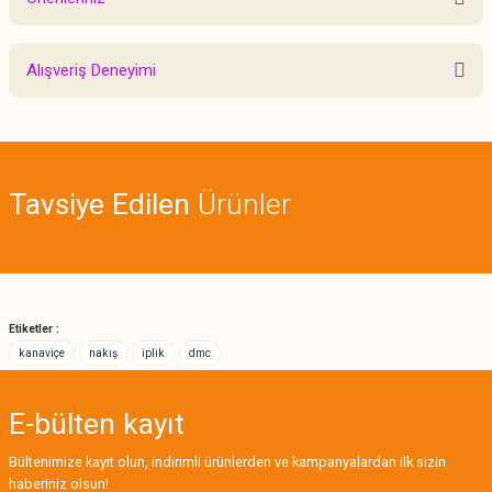
Yorum Yaz
Bu ürünün fiyat bilgisi, resim, ürün açıklamalarında ve diğer konularda
Alışveriş Deneyimi
yetersiz gördüğünüz noktaları öneri formunu kullanarak tarafımıza
iletebilirsiniz.
Görüş ve önerileriniz için teşekkür ederiz.
Sitemize ilk yorumu siz yapın!
Ürün resmi kalitesiz, bozuk veya görüntülenemiyor.
Tavsiye Edilen
Ürünler
Ürün açıklamasında eksik bilgiler bulunuyor.
Deneyimini Paylaş
Ürün bilgilerinde hatalar bulunuyor.
Ürün fiyatı diğer sitelerden daha pahalı.
Bu ürüne benzer farklı alternatifler olmalı.
Etiketler :
kanaviçe
nakış
iplik
dmc
E-bülten
kayıt
Gönder
Bültenimize kayıt olun, indirimli ürünlerden ve kampanyalardan ilk sizin
haberiniz olsun!