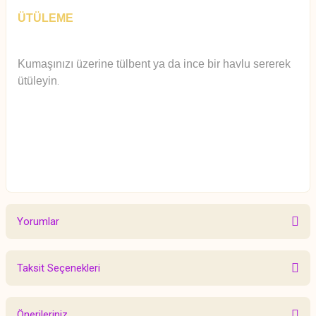
ÜTÜLEME
Kumaşınızı üzerine tülbent ya da ince bir havlu sererek
ütüleyin
.
Yorumlar
Taksit Seçenekleri
Bu ürüne ilk yorumu siz yapın!
Önerileriniz