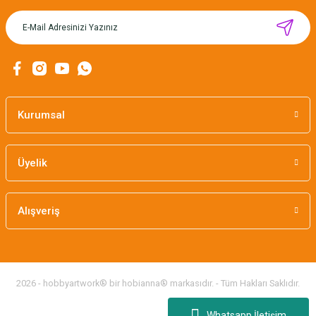
MIKNATISLI İĞNE TUTUCU-BAHAR
160,00 TL
Kurumsal
Üyelik
Alışveriş
2026 - hobbyartwork® bir hobianna® markasıdır. - Tüm Hakları Saklıdır.
Whatsapp İletişim