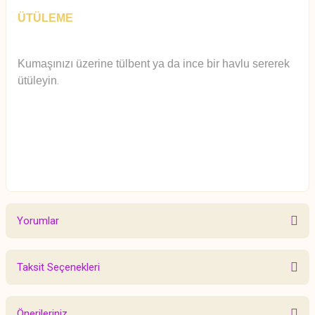
ÜTÜLEME
Kumaşınızı üzerine tülbent ya da ince bir havlu sererek
ütüleyin
.
Yorumlar
Taksit Seçenekleri
Bu ürüne ilk yorumu siz yapın!
Önerileriniz