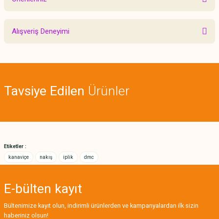
Yorum Yaz
Bu ürünün fiyat bilgisi, resim, ürün açıklamalarında ve diğer konularda
Alışveriş Deneyimi
yetersiz gördüğünüz noktaları öneri formunu kullanarak tarafımıza
iletebilirsiniz.
Görüş ve önerileriniz için teşekkür ederiz.
Sitemize ilk yorumu siz yapın!
Ürün resmi kalitesiz, bozuk veya görüntülenemiyor.
Tavsiye Edilen
Ürünler
Ürün açıklamasında eksik bilgiler bulunuyor.
Deneyimini Paylaş
Ürün bilgilerinde hatalar bulunuyor.
Ürün fiyatı diğer sitelerden daha pahalı.
Bu ürüne benzer farklı alternatifler olmalı.
Etiketler :
kanaviçe
nakış
iplik
dmc
E-bülten
kayıt
Gönder
Bültenimize kayıt olun, indirimli ürünlerden ve kampanyalardan ilk sizin
haberiniz olsun!