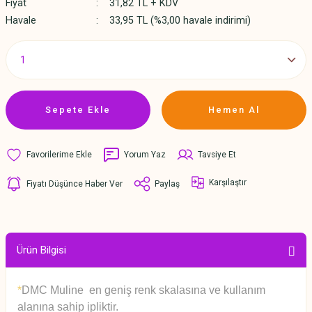
Fiyat
31,82 TL + KDV
Havale
33,95 TL (%3,00 havale indirimi)
Sepete Ekle
Hemen Al
Yorum Yaz
Tavsiye Et
Karşılaştır
Fiyatı Düşünce Haber Ver
Paylaş
Ürün Bilgisi
*
DMC Muline en geniş renk skalasına ve kullanım
alanına sahip ipliktir.